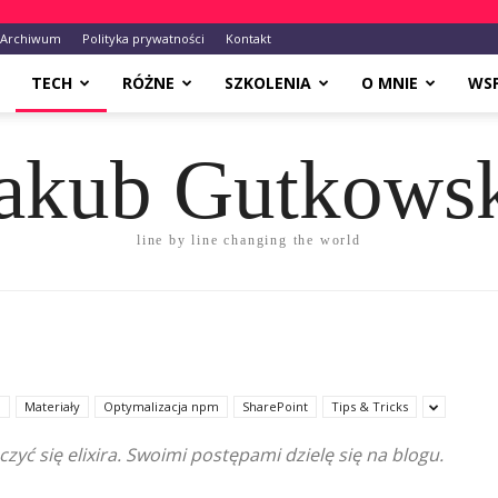
Archiwum
Polityka prywatności
Kontakt
TECH
RÓŻNE
SZKOLENIA
O MNIE
WS
akub Gutkows
line by line changing the world
i
Materiały
Optymalizacja npm
SharePoint
Tips & Tricks
czyć się elixira. Swoimi postępami dzielę się na blogu.