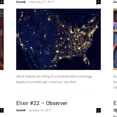
Gutek
-
February 21, 2017
G
0
2
Zbiór linków do różnych zasobów które pomogą
Ko
lepiej zrozumieć jak i nauczyć się elixir.
mu
lu
Elixir #22 – Observer
E
a
Gutek
-
January 31, 2017
1
1
G