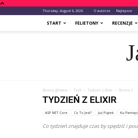
Thursday, August 6, 2026
O autorze
Najlepsze
START
FELIETONY
RECENZJE
J
Strona główna
Tech
Tydzień z Elixir
Strona 2
TYDZIEŃ Z ELIXIR
ASP.NET Core
Co To Jest?
Już Piątek
Ku Pamięc
Co tydzień znajduje czas by spędzić i pou