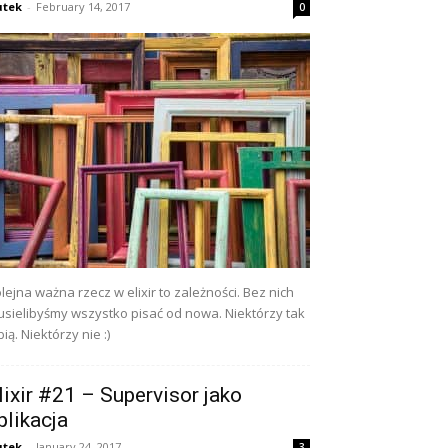
utek
-
February 14, 2017
0
lejna ważna rzecz w elixir to zależności. Bez nich
sielibyśmy wszystko pisać od nowa. Niektórzy tak
bią. Niektórzy nie :)
lixir #21 – Supervisor jako
plikacja
utek
-
January 24, 2017
3