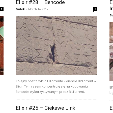
Elixir #28 – Bencode
E
I
Gutek
-
March 14, 2017
1
8
G
Kolejny post z cykl o ElTorrento - kliencie BitTorrent w
Elixir. Tym razem koncentruję się na kodowaniu
El
Bencode wykorzystywanym przez BitTorrent.
bę
Elixir #25 – Ciekawe Linki
E