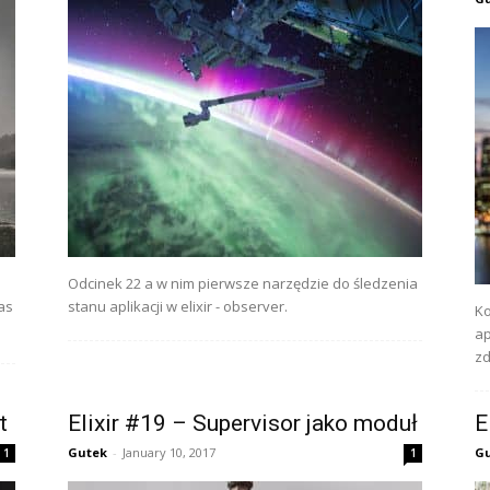
Odcinek 22 a w nim pierwsze narzędzie do śledzenia
as
stanu aplikacji w elixir - observer.
Ko
ap
zd
t
Elixir #19 – Supervisor jako moduł
E
Gutek
-
January 10, 2017
G
1
1