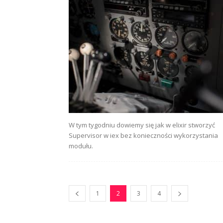
W tym tygodniu dowiemy się jak w elixir stworzyć
Supervisor w iex bez konieczności wykorzystania
modułu.
1
2
3
4