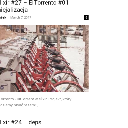
lixir #27 – ElTorrento #01
nicjalizacja
utek
-
March 7, 2017
6
Torrento - BitTorrent w elixir. Projekt, który
dziemy pisać razem! :)
lixir #24 – deps