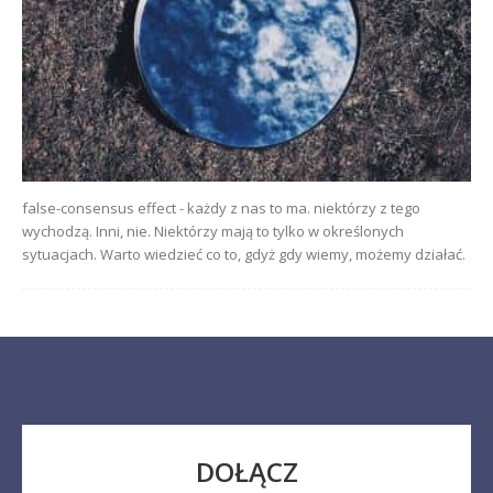
false-consensus effect - każdy z nas to ma. niektórzy z tego
wychodzą. Inni, nie. Niektórzy mają to tylko w określonych
sytuacjach. Warto wiedzieć co to, gdyż gdy wiemy, możemy działać.
DOŁĄCZ