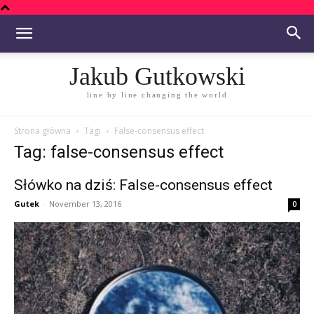
Jakub Gutkowski
line by line changing the world
Strona główna
Tagi
False-consensus effect
Tag: false-consensus effect
Słówko na dziś: False-consensus effect
Gutek
-
November 13, 2016
0