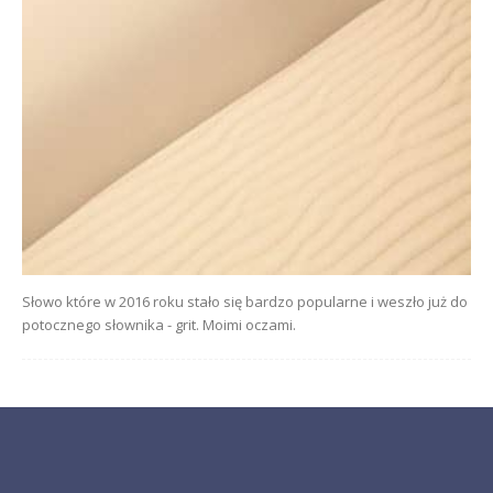
Słowo które w 2016 roku stało się bardzo popularne i weszło już do
potocznego słownika - grit. Moimi oczami.