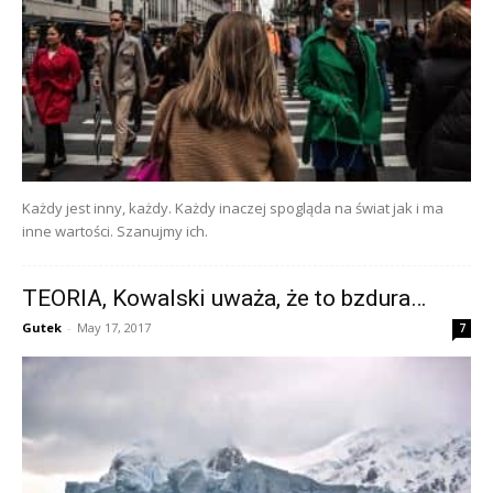
Każdy jest inny, każdy. Każdy inaczej spogląda na świat jak i ma
inne wartości. Szanujmy ich.
TEORIA, Kowalski uważa, że to bzdura…
Gutek
-
May 17, 2017
7