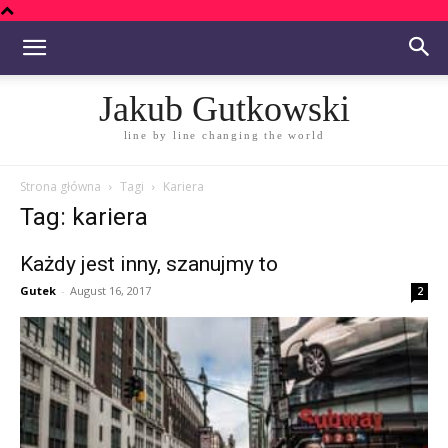
Jakub Gutkowski
line by line changing the world
Strona główna
Tagi
Kariera
Tag: kariera
Każdy jest inny, szanujmy to
Gutek
-
August 16, 2017
2