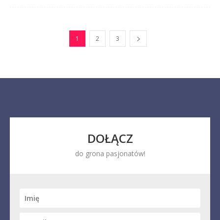
1
2
3
DOŁĄCZ
do grona pasjonatów!