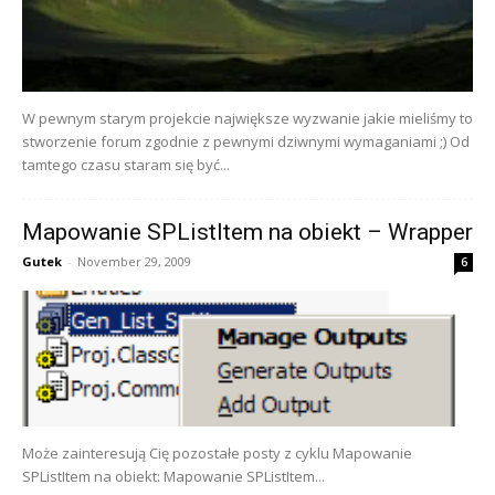
W pewnym starym projekcie największe wyzwanie jakie mieliśmy to
stworzenie forum zgodnie z pewnymi dziwnymi wymaganiami ;) Od
tamtego czasu staram się być...
Mapowanie SPListItem na obiekt – Wrapper
Gutek
-
November 29, 2009
6
Może zainteresują Cię pozostałe posty z cyklu Mapowanie
SPListItem na obiekt: Mapowanie SPListItem...