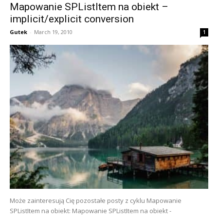
Mapowanie SPListItem na obiekt –
implicit/explicit conversion
Gutek
-
March 19, 2010
1
Może zainteresują Cię pozostałe posty z cyklu Mapowanie
SPListItem na obiekt: Mapowanie SPListItem na obiekt -