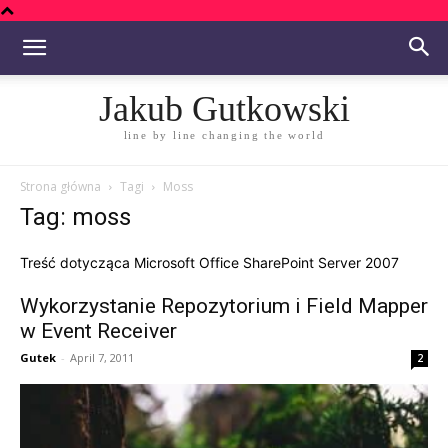
Jakub Gutkowski
line by line changing the world
Strona główna
Tagi
Moss
Tag: moss
Treść dotycząca Microsoft Office SharePoint Server 2007
Wykorzystanie Repozytorium i Field Mapper
w Event Receiver
Gutek
-
April 7, 2011
2