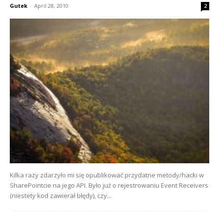
Gutek
-
April 28, 2010
2
Kilka razy zdarzyło mi się opublikować przydatne metody/hacki w
SharePointcie na jego API. Było już o rejestrowaniu Event Receivers
(niestety kod zawierał błędy), czy...