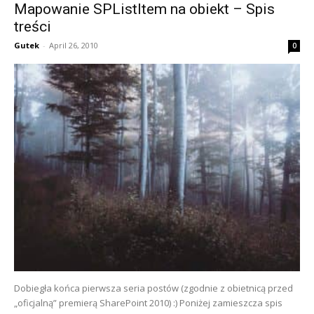
Mapowanie SPListItem na obiekt – Spis
treści
Gutek
-
April 26, 2010
0
Dobiegła końca pierwsza seria postów (zgodnie z obietnicą przed
„oficjalną” premierą SharePoint 2010) :) Poniżej zamieszcza spis