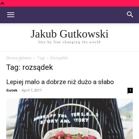
Jakub Gutkowski
line by line changing the world
Strona główna
Tagi
Rozsądek
Tag: rozsądek
Lepiej mało a dobrze niż dużo a słabo
Gutek
-
April 7, 2017
1