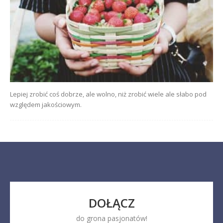
Lepiej zrobić coś dobrze, ale wolno, niż zrobić wiele ale słabo pod
względem jakościowym.
DOŁĄCZ
do grona pasjonatów!