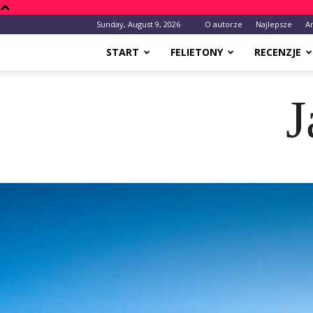
Sunday, August 9, 2026
O autorze
Najlepsze
A
START
FELIETONY
RECENZJE
J