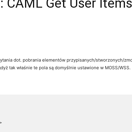
5: CAML Get User Items
ytania dot. pobrania elementów przypisanych/stworzonych/zm
, gdyż tak właśnie te pola są domyślnie ustawione w MOSS/WSS.

