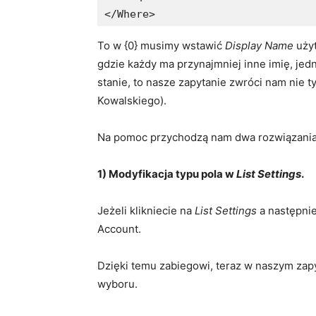
</Where>
To w {0} musimy wstawić
Display Name
użyt
gdzie każdy ma przynajmniej inne imię, jed
stanie, to nasze zapytanie zwróci nam nie t
Kowalskiego).
Na pomoc przychodzą nam dwa rozwiązania
1) Modyfikacja typu pola w
List Settings
.
Jeżeli klikniecie na
List Settings
a następnie
Account.
Dzięki temu zabiegowi, teraz w naszym zapy
wyboru.