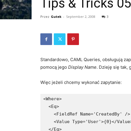
Tips & Tricks 0
Przez
Gutek
-
September 2, 2008
3
Standardowo, CAML Queries, obsługują zap
pomocą jego
Display Name
. Dzieję się tak
Więc jeżeli chcemy wykonać zapytanie:
<Where>

  <Eq>

    <FieldRef Name='CreatedBy' />

    <Value Type='User'>{0}</Value>
  </Eq>
