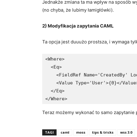
Jednakże zmiana ta ma wpływ na sposób wyś
(no chyba, że lubimy łamigłówki).
2) Modyfikacja zapytania CAML
Ta opcja jest duuużo prostsza, i wymaga tyl
<Where>

  <Eq>

    <FieldRef Name='CreatedBy' Loo
    <Value Type='User'>{0}</Value>
  </Eq>

</Where>
Teraz możemy wykonać to samo zapytanie p
TAGI
caml
moss
tips & tricks
wss 3.0