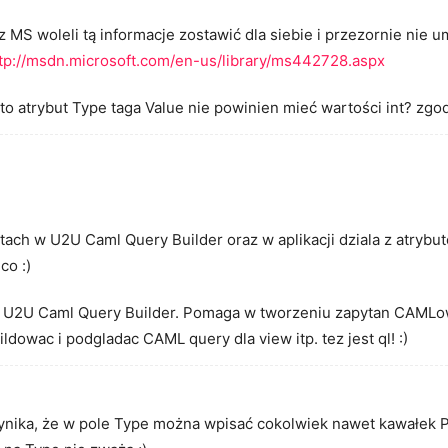
 MS woleli tą informacje zostawić dla siebie i przezornie nie um
tp://msdn.microsoft.com/en-us/library/ms442728.aspx
o atrybut Type taga Value nie powinien mieć wartości int? zgod
stach w U2U Caml Query Builder oraz w aplikacji dziala z atryb
co :)
l U2U Caml Query Builder. Pomaga w tworzeniu zapytan CAMLo
dowac i podgladac CAML query dla view itp. tez jest ql! :)
ynika, że w pole Type można wpisać cokolwiek nawet kawałek 