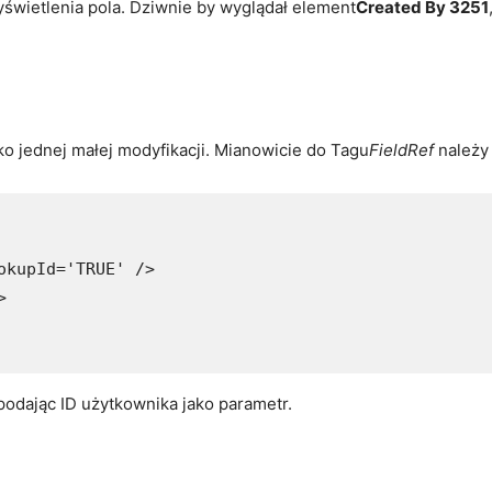
wietlenia pola. Dziwnie by wyglądał element
Created By 3251
ko jednej małej modyfikacji. Mianowicie do Tagu
FieldRef
należy
kupId='TRUE' />



odając ID użytkownika jako parametr.