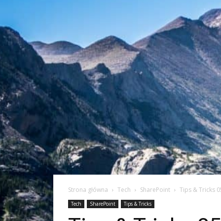
Strona główna
Tech
SharePoint
Tips & Tricks 
Tech
SharePoint
Tips & Tricks