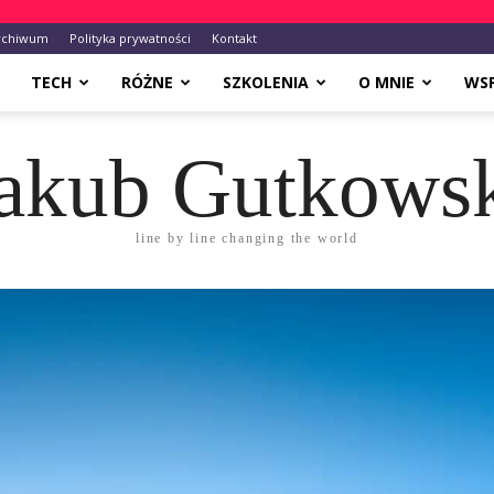
rchiwum
Polityka prywatności
Kontakt
TECH
RÓŻNE
SZKOLENIA
O MNIE
WS
akub Gutkows
line by line changing the world