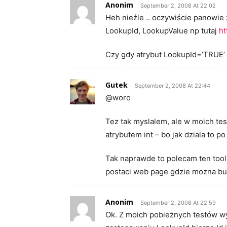
Anonim
September 2, 2008 At 22:02
Heh nieźle .. oczywiście panowie z
LookupId, LookupValue np tutaj
ht
Czy gdy atrybut LookupId=’TRUE’ t
Gutek
September 2, 2008 At 22:44
@woro
Tez tak myslalem, ale w moich te
atrybutem int – bo jak dziala to po 
Tak naprawde to polecam ten too
postaci web page gdzie mozna buil
Anonim
September 2, 2008 At 22:59
Ok. Z moich pobieżnych testów w