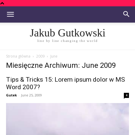
Jakub Gutkowski
line by line changing the world
Strona główna
2009
June
Miesięczne Archiwum: June 2009
Tips & Tricks 15: Lorem ipsum dolor w MS
Word 2007?
Gutek
-
June 25, 2009
4