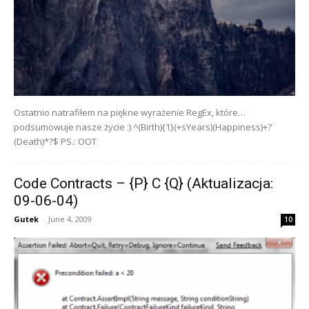
Ostatnio natrafiłem na piękne wyrażenie RegEx, które…
podsumowuje nasze życie :) ^(Birth){1}(+sYears)(Happiness)+?
(Death)*?$ PS.: OOT
Code Contracts – {P} C {Q} (Aktualizacja:
09-06-04)
Gutek
-
June 4, 2009
10