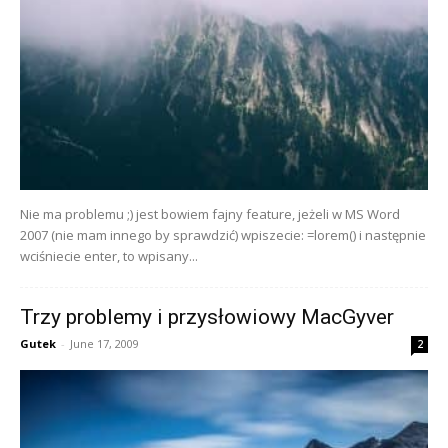
Nie ma problemu ;) jest bowiem fajny feature, jeżeli w MS Word
2007 (nie mam innego by sprawdzić) wpiszecie: =lorem() i następnie
wciśniecie enter, to wpisany...
Trzy problemy i przysłowiowy MacGyver
Gutek
-
June 17, 2009
2