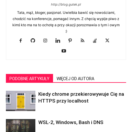
http://blog.gutek.pl
Tata, mąż, bloger, pasjonat. Uwielbia bawić się nowościami,
chodzić na konferencje, pomagać innym. Z chęcią wypije piwo z
kimś kto ma na to ochotę a przy okazji porozmawia o tym i owym
:)
PODOBNE ARTYKUŁY
WIĘCEJ OD AUTORA
Kiedy chrome przekierowywuje Cię na
HTTPS przy localhost
WSL-2, Windows, Bash i DNS