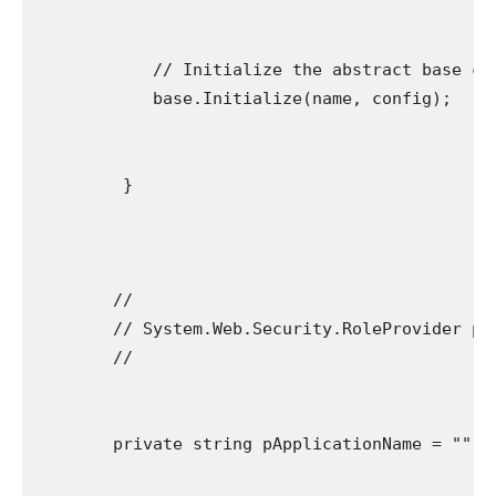
            // Initialize the abstract base cla
            base.Initialize(name, config);

         }

        //

        // System.Web.Security.RoleProvider pro
        //

        private string pApplicationName = "";
