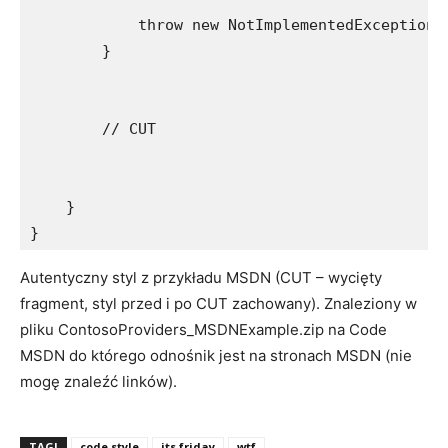
            throw new NotImplementedException()
        }

        // CUT

    }

}
Autentyczny styl z przykładu MSDN (CUT – wycięty
fragment, styl przed i po CUT zachowany). Znaleziony w
pliku ContosoProviders_MSDNExample.zip na Code
MSDN do którego odnośnik jest na stronach MSDN (nie
mogę znaleźć linków).
TAGI
code style
its friday
wtf