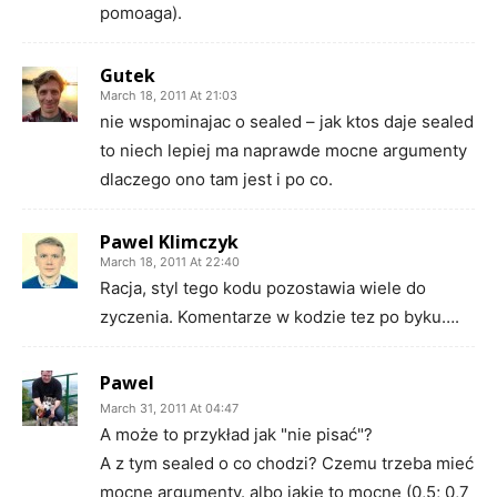
pomoaga).
Gutek
March 18, 2011 At 21:03
nie wspominajac o sealed – jak ktos daje sealed
to niech lepiej ma naprawde mocne argumenty
dlaczego ono tam jest i po co.
Pawel Klimczyk
March 18, 2011 At 22:40
Racja, styl tego kodu pozostawia wiele do
zyczenia. Komentarze w kodzie tez po byku….
Pawel
March 31, 2011 At 04:47
A może to przykład jak "nie pisać"?
A z tym sealed o co chodzi? Czemu trzeba mieć
mocne argumenty. albo jakie to mocne (0,5; 0,7