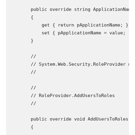
        public override string ApplicationName

        {

            get { return pApplicationName; }

            set { pApplicationName = value; }

        }

        //

        // System.Web.Security.RoleProvider met
        //

        //

        // RoleProvider.AddUsersToRoles

        //

        public override void AddUsersToRoles(s
        {
