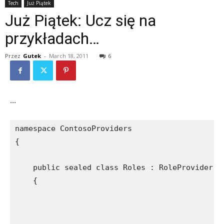
Tech
Już Piątek
Już Piątek: Ucz się na
przykładach…
Przez
Gutek
-
March 18, 2011
6
…
namespace ContosoProviders

{

    public sealed class Roles : RoleProvider

    {
