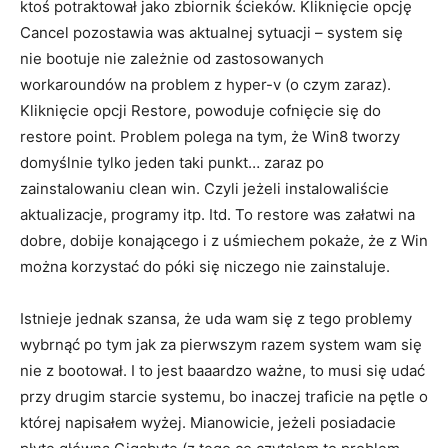
ktoś potraktował jako zbiornik ścieków. Kliknięcie opcję
Cancel pozostawia was aktualnej sytuacji – system się
nie bootuje nie zależnie od zastosowanych
workaroundów na problem z hyper-v (o czym zaraz).
Kliknięcie opcji Restore, powoduje cofnięcie się do
restore point. Problem polega na tym, że Win8 tworzy
domyślnie tylko jeden taki punkt… zaraz po
zainstalowaniu clean win. Czyli jeżeli instalowaliście
aktualizacje, programy itp. Itd. To restore was załatwi na
dobre, dobije konającego i z uśmiechem pokaże, że z Win
można korzystać do póki się niczego nie zainstaluje.
Istnieje jednak szansa, że uda wam się z tego problemy
wybrnąć po tym jak za pierwszym razem system wam się
nie z bootował. I to jest baaardzo ważne, to musi się udać
przy drugim starcie systemu, bo inaczej traficie na pętle o
której napisałem wyżej. Mianowicie, jeżeli posiadacie