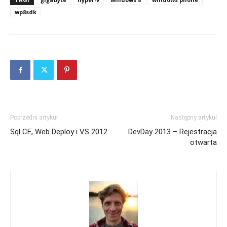
wp8sdk
Poprzedni artykuł
Następny artykuł
Sql CE, Web Deploy i VS 2012
DevDay 2013 – Rejestracja
otwarta