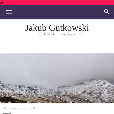
Jakub Gutkowski
line by line changing the world
Strona główna
Tech