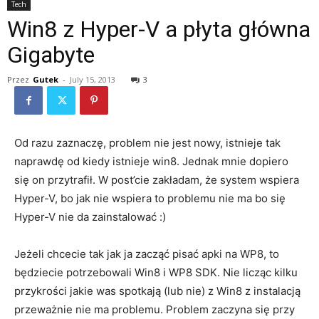
Tech
Win8 z Hyper-V a płyta główna
Gigabyte
Przez
Gutek
-
July 15, 2013
3
Od razu zaznaczę, problem nie jest nowy, istnieje tak
naprawdę od kiedy istnieje win8. Jednak mnie dopiero
się on przytrafił. W post’cie zakładam, że system wspiera
Hyper-V, bo jak nie wspiera to problemu nie ma bo się
Hyper-V nie da zainstalować :)
Jeżeli chcecie tak jak ja zacząć pisać apki na WP8, to
będziecie potrzebowali Win8 i WP8 SDK. Nie licząc kilku
przykrości jakie was spotkają (lub nie) z Win8 z instalacją
przeważnie nie ma problemu. Problem zaczyna się przy