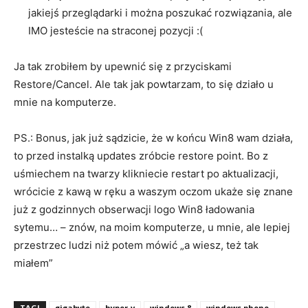
jakiejś przeglądarki i można poszukać rozwiązania, ale
IMO jesteście na straconej pozycji :(
Ja tak zrobiłem by upewnić się z przyciskami
Restore/Cancel. Ale tak jak powtarzam, to się działo u
mnie na komputerze.
PS.: Bonus, jak już sądzicie, że w końcu Win8 wam działa,
to przed instalką updates zróbcie restore point. Bo z
uśmiechem na twarzy klikniecie restart po aktualizacji,
wrócicie z kawą w ręku a waszym oczom ukaże się znane
już z godzinnych obserwacji logo Win8 ładowania
sytemu… – znów, na moim komputerze, u mnie, ale lepiej
przestrzec ludzi niż potem mówić „a wiesz, też tak
miałem”
TAGI
gigabyte
hyper-v
windows 8
windows phone