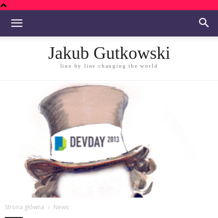
Jakub Gutkowski
line by line changing the world
Strona główna
News