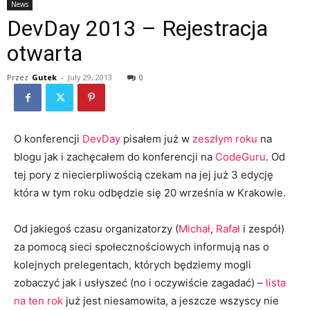
News
DevDay 2013 – Rejestracja
otwarta
Przez
Gutek
-
July 29, 2013
0
O konferencji
DevDay
pisałem już w
zeszłym roku
na
blogu jak i zachęcałem do konferencji na
CodeGuru
. Od
tej pory z niecierpliwością czekam na jej już 3 edycję
która w tym roku odbędzie się 20 września w Krakowie.
Od jakiegoś czasu organizatorzy (
Michał
,
Rafał
i zespół)
za pomocą sieci społecznościowych informują nas o
kolejnych prelegentach, których będziemy mogli
zobaczyć jak i usłyszeć (no i oczywiście zagadać) –
lista
na ten rok
już jest niesamowita, a jeszcze wszyscy nie