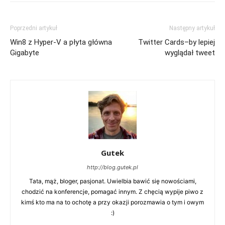
Poprzedni artykuł
Następny artykuł
Win8 z Hyper-V a płyta główna
Twitter Cards–by lepiej
Gigabyte
wyglądał tweet
Gutek
http://blog.gutek.pl
Tata, mąż, bloger, pasjonat. Uwielbia bawić się nowościami,
chodzić na konferencje, pomagać innym. Z chęcią wypije piwo z
kimś kto ma na to ochotę a przy okazji porozmawia o tym i owym
:)