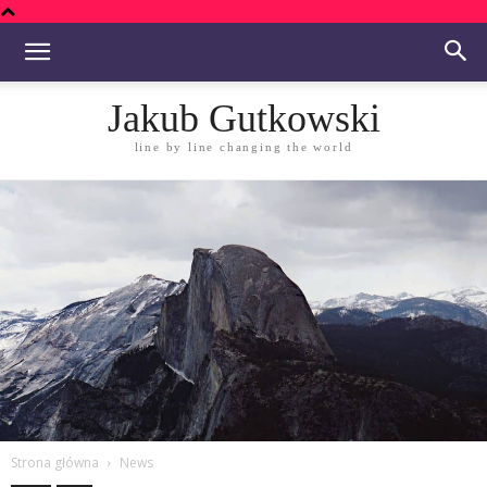
Jakub Gutkowski
line by line changing the world
Strona główna
News