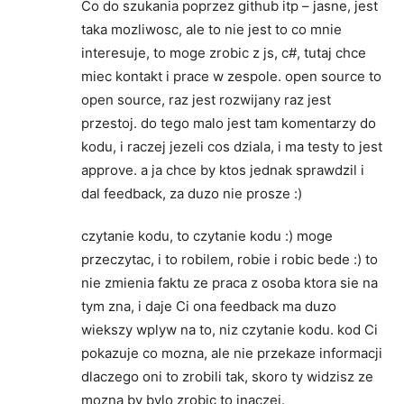
Co do szukania poprzez github itp – jasne, jest
taka mozliwosc, ale to nie jest to co mnie
interesuje, to moge zrobic z js, c#, tutaj chce
miec kontakt i prace w zespole. open source to
open source, raz jest rozwijany raz jest
przestoj. do tego malo jest tam komentarzy do
kodu, i raczej jezeli cos dziala, i ma testy to jest
approve. a ja chce by ktos jednak sprawdzil i
dal feedback, za duzo nie prosze :)
czytanie kodu, to czytanie kodu :) moge
przeczytac, i to robilem, robie i robic bede :) to
nie zmienia faktu ze praca z osoba ktora sie na
tym zna, i daje Ci ona feedback ma duzo
wiekszy wplyw na to, niz czytanie kodu. kod Ci
pokazuje co mozna, ale nie przekaze informacji
dlaczego oni to zrobili tak, skoro ty widzisz ze
mozna by bylo zrobic to inaczej.