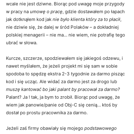
wcale nie jest dziwne. Biorąc pod uwagę moje przygody
w pracy na
umowę o pracę
, gdzie dostawałem po łapach
jak dotknąłem kod jak
nie było klienta który za to płacił
,
nie dziwie się, że dalej w śród Polaków – a dokładniej
polskiej menagerii – nie ma… nie wiem, nie potrafię tego
ubrać w słowa.
Kurcze, szczerze, spodziewałem się jakiegoś odzewu, i
nawet myślałem, że jeżeli projekt mi się sam w sobie
spodoba to spędzę ekstra 2-3 tygodnie za darmo pisząc
kod i się ucząc. Ale widać za darmo jest za drogo lub
muszę kantować bo jaki palant by pracował za darmo?
Palant? Ja ! tak, ja bym to zrobił. Biorąc pod uwagę, że
wiem jak panowie/panie od Obj-C się cenią… ktoś by
dostał po prostu pracownika za darmo.
Jeżeli zaś firmy obawiały się mojego
podstawowego