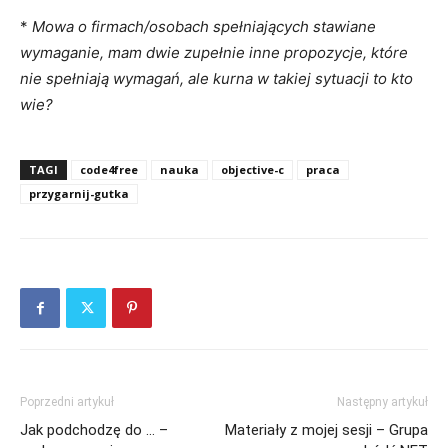
*
Mowa o firmach/osobach spełniających stawiane
wymaganie, mam dwie zupełnie inne propozycje, które
nie spełniają wymagań, ale kurna w takiej sytuacji to kto
wie?
TAGI
code4free
nauka
objective-c
praca
przygarnij-gutka
Poprzedni artykuł
Następny artykuł
Jak podchodzę do … –
Materiały z mojej sesji – Grupa