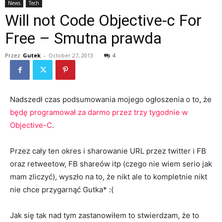
News
Tech
Will not Code Objective-c For
Free – Smutna prawda
Przez
Gutek
-
October 27, 2013
4
Nadszedł czas podsumowania mojego ogłoszenia o to, że
będę programował za darmo przez trzy tygodnie w
Objective-C
.
Przez cały ten okres i sharowanie URL przez twitter i FB
oraz retweetow, FB shareów itp (czego nie wiem serio jak
mam zliczyć), wyszło na to, że nikt ale to kompletnie nikt
nie chce przygarnąć Gutka* :(
Jak się tak nad tym zastanowiłem to stwierdzam, że to