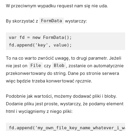
W przeciwnym wypadku request nam się nie uda.
By skorzystać z
FormData
wystarczy:
var fd = new FormData();

fd.append('key', value);
To na co warto zwrócić uwagę, to drugi parametr. Jeżeli
nie jest on
File
czy
Blob
, zostanie on automatycznie
przekonwertowany do string. Dane po stronie serwera
więc będzie trzeba konwertować
ręcznie
.
Podobnie jak wartości, możemy dodawać pliki i bloby.
Dodanie pliku jest proste, wystarczy, że podamy element
html i wyciągniemy z niego pliki:
fd.append('my_own_file_key_name_whatever_i_wan