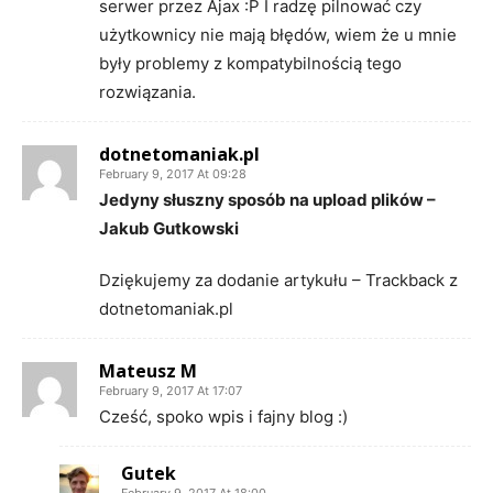
serwer przez Ajax :P I radzę pilnować czy
użytkownicy nie mają błędów, wiem że u mnie
były problemy z kompatybilnością tego
rozwiązania.
dotnetomaniak.pl
February 9, 2017 At 09:28
Jedyny słuszny sposób na upload plików –
Jakub Gutkowski
Dziękujemy za dodanie artykułu – Trackback z
dotnetomaniak.pl
Mateusz M
February 9, 2017 At 17:07
Cześć, spoko wpis i fajny blog :)
Gutek
February 9, 2017 At 18:00