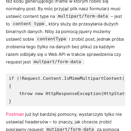
też kodu generującego iframe w którym robiło się
normalny post. By móc przyjąć plik nasz formularz musi
ustawić content type na
multipart/form-data
– jest
to
content type
, który służy do przesyłania dużych
binarnych danych. Niby za pomocą jquery możemy
ustawić sobie
contentType
i zrobić post, jednak próba
zrobienia tego (tylko na danych bez pliku) za każdym
razem odbijały się o Web API w trakcie sprawdzenia czy
request jest
multpart/form-data
:
if (!Request.Content.IsMimeMultipartContent())

{

    throw new HttpResponseException(HttpStatusC
}
Postman
już był bardziej pomocny, wystarczyło tylko nie
ustawiać headersów – to znaczy, jak chcecie zrobić
poprawny request
mutipart/form-data
za pomocą