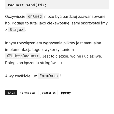
request.send(fd);
Oczywiście
onload
może być bardziej zaawansowane
itp. Podaje to tutaj jako ciekawostkę, sami skorzystaliśmy
z
$.ajax
.
Innym rozwiązaniem wgrywania plików jest manualna
implementacja tego z wykorzystaniem
XMLHttpRequest
. Jest to ciężkie, wolne i uciążliwe.
Polega na łączeniu stringów… :)
A wy znaliście już
FormData
?
TAGI
formdata
javascript
jquery