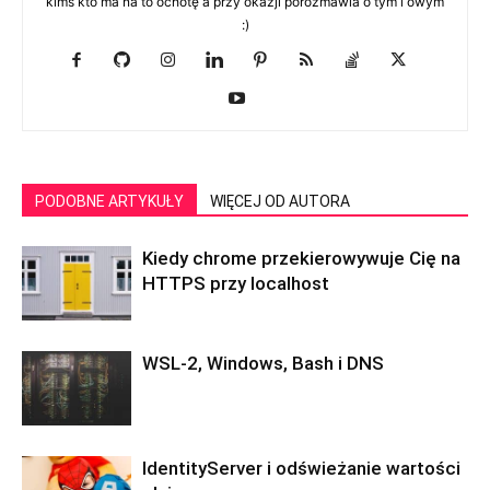
kimś kto ma na to ochotę a przy okazji porozmawia o tym i owym
:)
PODOBNE ARTYKUŁY
WIĘCEJ OD AUTORA
Kiedy chrome przekierowywuje Cię na
HTTPS przy localhost
WSL-2, Windows, Bash i DNS
IdentityServer i odświeżanie wartości