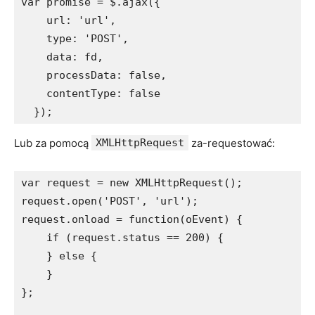
var promise = $.ajax({

    url: 'url',

    type: 'POST',

    data: fd,

    processData: false,

    contentType: false

  });
Lub za pomocą
XMLHttpRequest
za-requestować:
var request = new XMLHttpRequest();

request.open('POST', 'url');

request.onload = function(oEvent) {

    if (request.status == 200) {

    } else {

    }

};
