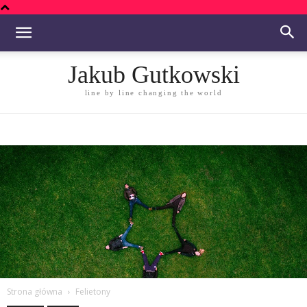
Jakub Gutkowski
line by line changing the world
Strona główna
Felietony