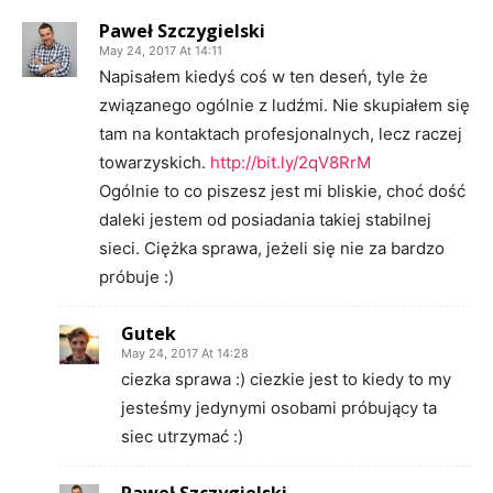
Paweł Szczygielski
May 24, 2017 At 14:11
Napisałem kiedyś coś w ten deseń, tyle że
związanego ogólnie z ludźmi. Nie skupiałem się
tam na kontaktach profesjonalnych, lecz raczej
towarzyskich.
http://bit.ly/2qV8RrM
Ogólnie to co piszesz jest mi bliskie, choć dość
daleki jestem od posiadania takiej stabilnej
sieci. Ciężka sprawa, jeżeli się nie za bardzo
próbuje :)
Gutek
May 24, 2017 At 14:28
ciezka sprawa :) ciezkie jest to kiedy to my
jesteśmy jedynymi osobami próbujący ta
siec utrzymać :)