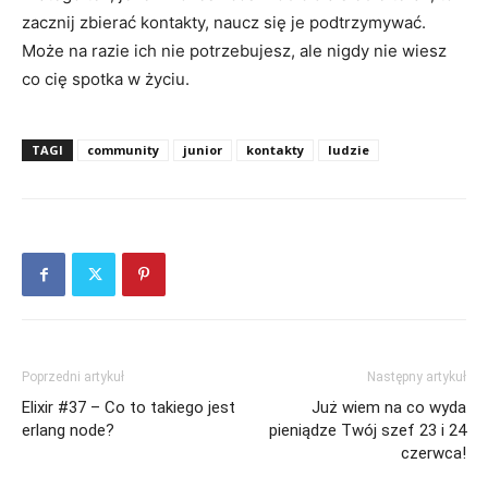
zacznij zbierać kontakty, naucz się je podtrzymywać.
Może na razie ich nie potrzebujesz, ale nigdy nie wiesz
co cię spotka w życiu.
TAGI
community
junior
kontakty
ludzie
Poprzedni artykuł
Następny artykuł
Elixir #37 – Co to takiego jest
Już wiem na co wyda
erlang node?
pieniądze Twój szef 23 i 24
czerwca!