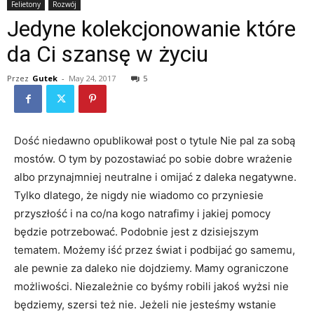
Felietony
Rozwój
Jedyne kolekcjonowanie które
da Ci szansę w życiu
Przez
Gutek
-
May 24, 2017
5
Dość niedawno opublikował post o tytule Nie pal za sobą
mostów. O tym by pozostawiać po sobie dobre wrażenie
albo przynajmniej neutralne i omijać z daleka negatywne.
Tylko dlatego, że nigdy nie wiadomo co przyniesie
przyszłość i na co/na kogo natrafimy i jakiej pomocy
będzie potrzebować. Podobnie jest z dzisiejszym
tematem. Możemy iść przez świat i podbijać go samemu,
ale pewnie za daleko nie dojdziemy. Mamy ograniczone
możliwości. Niezależnie co byśmy robili jakoś wyżsi nie
będziemy, szersi też nie. Jeżeli nie jesteśmy wstanie