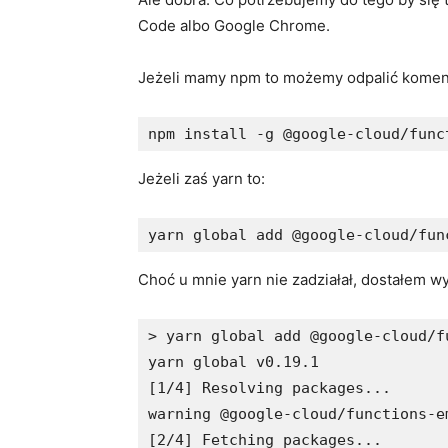
Code albo Google Chrome.
Jeżeli mamy npm to możemy odpalić kome
npm install -g @google-cloud/func
Jeżeli zaś yarn to:
yarn global add @google-cloud/fun
Choć u mnie yarn nie zadziałał, dostałem w
> yarn global add @google-cloud/fu
yarn global v0.19.1

[1/4] Resolving packages...

warning @google-cloud/functions-e
[2/4] Fetching packages...
