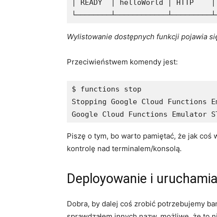
│ READY  │ helloWorld │ HTTP    │
└────────┴────────────┴─────────┴
Wylistowanie dostępnych funkcji pojawia si
Przeciwieństwem komendy jest:
$ functions stop

Stopping Google Cloud Functions Em
Google Cloud Functions Emulator S
Piszę o tym, bo warto pamiętać, że jak coś
kontrolę nad terminalem/konsolą.
Deployowanie i uruchamia
Dobra, by dalej coś zrobić potrzebujemy 
sprawdzałem innych nazw, możliwe, że to n