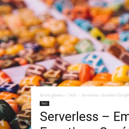
Strona główna
Tech
Serverless – Emulator Google
Tech
Serverless – Em