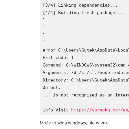
[3/4] Linking dependencies...

[4/4] Building fresh packages...

⠁

⠁

⠁

⠁

error C:\Users\Gutek\AppData\Loca
Exit code: 1

Command: C:\WINDOWS\system32\cmd.e
Arguments: /d /s /c ./node_module
Directory: C:\Users\Gutek\AppData
Output:

'.' is not recognized as an inter
info Visit 
https://yarnpkg.com/en
Może to wina windows, nie wiem.