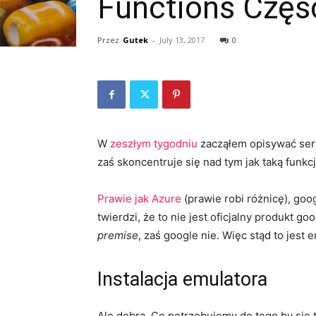
Functions Częś
Przez
Gutek
-
July 13, 2017
0
W
zeszłym tygodniu
zacząłem opisywać serve
zaś skoncentruje się nad tym jak taką funk
Prawie jak Azure
(prawie robi różnicę), goo
twierdzi, że to nie jest oficjalny produkt 
premise
, zaś google nie. Więc stąd to jest
Instalacja emulatora
Ale dobra. Co potrzebujemy do tego by si