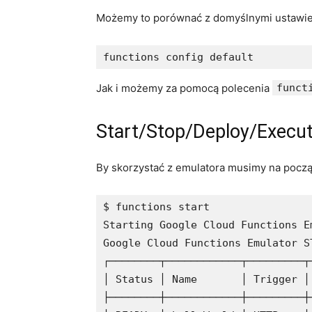
Możemy to porównać z domyślnymi ustawie
functions config default
Jak i możemy za pomocą polecenia
funct
Start/Stop/Deploy/Execu
By skorzystać z emulatora musimy na pocz
$ functions start

Starting Google Cloud Functions Em
Google Cloud Functions Emulator ST
┌────────┬────────────┬─────────┬
│ Status │ Name       │ Trigger │
├────────┼────────────┼─────────┼