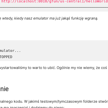
 
http://localhost:8010/gfun/us-central1/helloWorld
──────────────────────────────────────────────────
ę wtedy, kiedy nasz emulator ma już jakąś funkcję wgraną.
ulator...

TOPPED
 wystartowaliśmy to warto to ubić. Ogólnie my nie wiemy, że coś
nie
banalnego kodu. W jakimś testowym/tymczasowym folderze stwór
ie ma znaczenia) i dodajemy do niego: