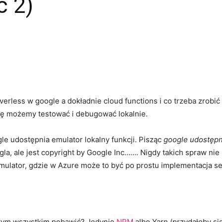
ć 2)
rless w google a dokładnie cloud functions i co trzeba zrobić
cję możemy testować i debugować lokalnie.
gle udostępnia emulator lokalny funkcji. Pisząc
google udostęp
googla, ale jest copyright by Google Inc……. Nigdy takich spraw n
 emulator, gdzie w Azure może to być po prostu implementacja se
ę tym wszystkim pobawić? Jedynie
NPM
albo Yarn (przydałoby si