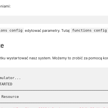
niami:
ions config
edytować parametry. Tutaj
functions config
te
ątku wystartować nasz system. Możemy to zrobić za pomocą k
ulator...

ARTED

───────────────────────────────────────────────────
 Resource                                          
───────────────────────────────────────────────────