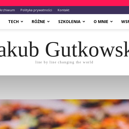
Archiwum
Polityka prywatności
Kontakt
TECH
RÓŻNE
SZKOLENIA
O MNIE
WS
akub Gutkows
line by line changing the world