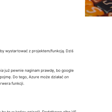
 by wystartować z projektem/funkcją. Dziś
nia
już pewnie naginam prawdę, bo google
ie pojmę. Do tego, Azure może działać
on
rwera funkcji.
ę by to w końcu opisać). Dodatkowo albo VS