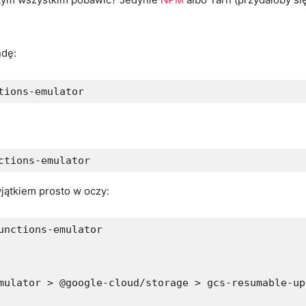
ndę:
tions-emulator
ctions-emulator
yjątkiem prosto w oczy:
nctions-emulator

mulator > @google-cloud/storage > gcs-resumable-up