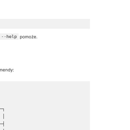
 --help
pomoże.
omendy:
┐

│

┤
