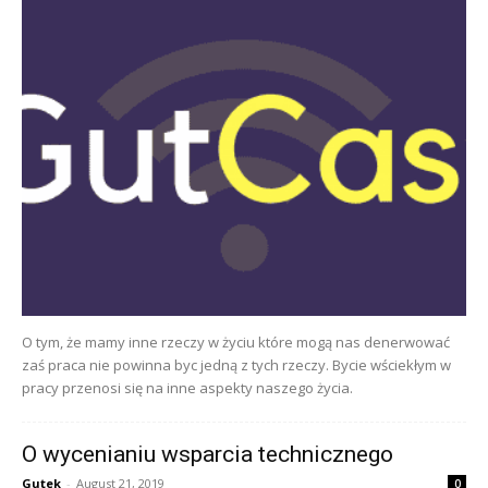
O tym, że mamy inne rzeczy w życiu które mogą nas denerwować
zaś praca nie powinna byc jedną z tych rzeczy. Bycie wściekłym w
pracy przenosi się na inne aspekty naszego życia.
O wycenianiu wsparcia technicznego
Gutek
-
August 21, 2019
0