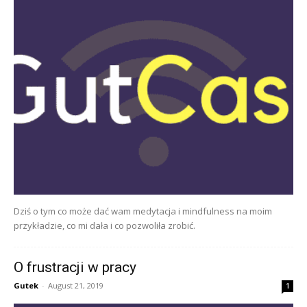
Dziś o tym co może dać wam medytacja i mindfulness na moim
przykładzie, co mi dała i co pozwoliła zrobić.
O frustracji w pracy
Gutek
-
August 21, 2019
1