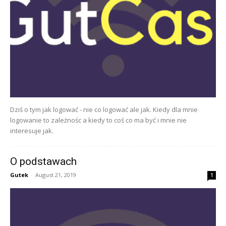
Dziś o tym jak logować - nie co logować ale jak. Kiedy dla mnie
logowanie to zależnośc a kiedy to coś co ma być i mnie nie
interesuje jak.
O podstawach
Gutek
-
August 21, 2019
1