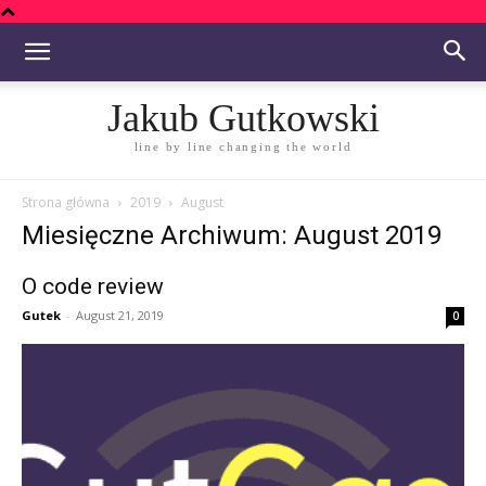
Jakub Gutkowski
line by line changing the world
Strona główna
2019
August
Miesięczne Archiwum: August 2019
O code review
Gutek
-
August 21, 2019
0