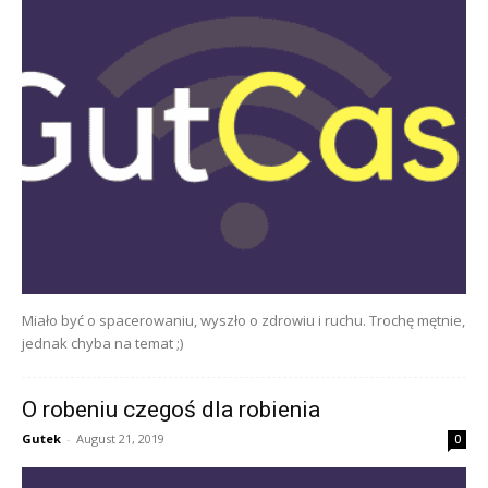
Miało być o spacerowaniu, wyszło o zdrowiu i ruchu. Trochę mętnie,
jednak chyba na temat ;)
O robeniu czegoś dla robienia
Gutek
-
August 21, 2019
0