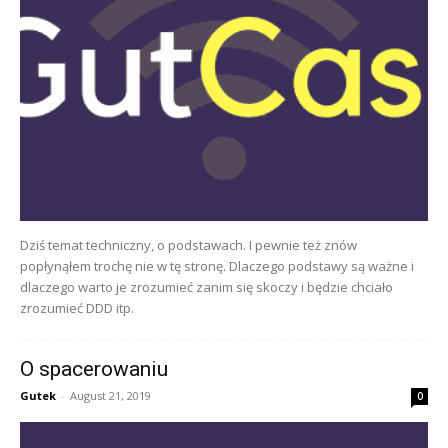
Dziś temat techniczny, o podstawach. I pewnie też znów
popłynąłem trochę nie w tę stronę. Dlaczego podstawy są ważne i
dlaczego warto je zrozumieć zanim się skoczy i będzie chciało
zrozumieć DDD itp.
O spacerowaniu
Gutek
-
August 21, 2019
0