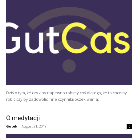
Dziś o tym, że czy aby napewno robimy coś dlatego, że to chcemy
robić czy by zadowolić inne czynniki/oczekiwania.
O medytacji
Gutek
-
August 21, 2019
0