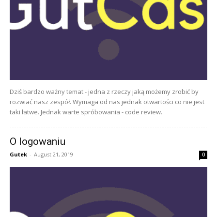
Dziś bardzo ważny temat - jedna z rzeczy jaką możemy zrobić by
rozwiać nasz zespół. Wymaga od nas jednak otwartości co nie jest
taki łatwe. Jednak warte spróbowania - code review.
O logowaniu
Gutek
-
August 21, 2019
0