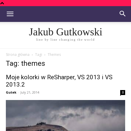
Jakub Gutkowski
line by line changing the world
Strona główna
Tagi
Themes
Tag: themes
Moje kolorki w ReSharper, VS 2013 i VS
2013.2
Gutek
-
July 21, 2014
0