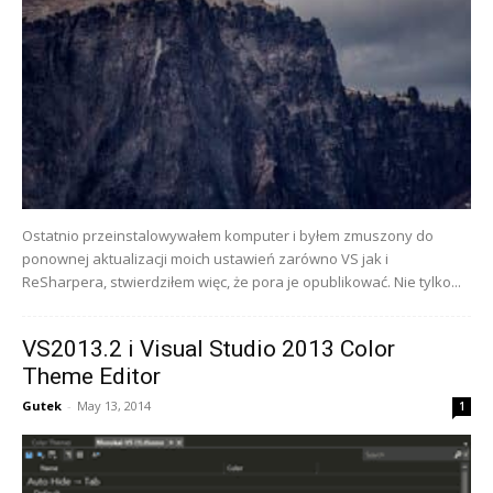
Ostatnio przeinstalowywałem komputer i byłem zmuszony do
ponownej aktualizacji moich ustawień zarówno VS jak i
ReSharpera, stwierdziłem więc, że pora je opublikować. Nie tylko...
VS2013.2 i Visual Studio 2013 Color
Theme Editor
Gutek
-
May 13, 2014
1