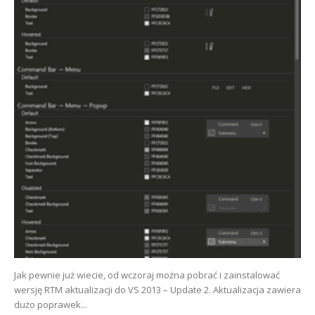
Jak pewnie już wiecie, od wczoraj można pobrać i zainstalować
wersję RTM aktualizacji do VS 2013 – Update 2. Aktualizacja zawiera
dużo poprawek...