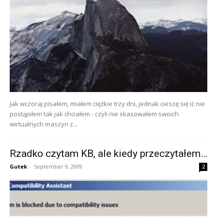
Jak wczoraj pisałem, miałem ciężkie trzy dni, jednak cieszę się iż nie
postąpiłem tak jak chciałem - czyli nie skasowałem swoich
wirtualnych maszyn z...
Rzadko czytam KB, ale kiedy przeczytałem…
Gutek
-
September 9, 2009
2