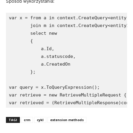
Sposób wykorzystania:
var x = from a in context.CreateQuery<entity1>(
        join m in context.CreateQuery<entity2>
        select new

        {

            a.Id,

            a.statuscode,

            a.CreatedOn

        };

var query = x.ToQueryExpression();

var retrieve = new RetrieveMultipleRequest { Qu
var retrieved = (RetrieveMultipleResponse)cont
TAGI
crm
cykl
extension methods