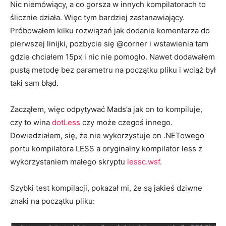
Nic niemówiący, a co gorsza w innych kompilatorach to
ślicznie działa. Więc tym bardziej zastanawiający.
Próbowałem kilku rozwiązań jak dodanie komentarza do
pierwszej linijki, pozbycie się @corner i wstawienia tam
gdzie chciałem 15px i nic nie pomogło. Nawet dodawałem
pustą metodę bez parametru na początku pliku i wciąż był
taki sam błąd.
Zacząłem, więc odpytywać Mads’a jak on to kompiluje,
czy to wina
dotLess
czy może czegoś innego.
Dowiedziałem, się, że nie wykorzystuje on .NETowego
portu kompilatora LESS a oryginalny kompilator less z
wykorzystaniem małego skryptu
lessc.wsf
.
Szybki test kompilacji, pokazał mi, że są jakieś dziwne
znaki na początku pliku: