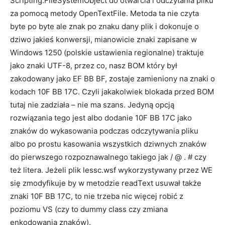
Scripting.FileSystemObject do otwarcia i odczytania pliku
za pomocą metody OpenTextFile. Metoda ta nie czyta
byte po byte ale znak po znaku dany plik i dokonuje o
dziwo jakieś konwersji, mianowicie znaki zapisane w
Windows 1250 (polskie ustawienia regionalne) traktuje
jako znaki UTF-8, przez co, nasz BOM który był
zakodowany jako EF BB BF, zostaje zamieniony na znaki o
kodach 10F BB 17C. Czyli jakakolwiek blokada przed BOM
tutaj nie zadziała – nie ma szans. Jedyną opcją
rozwiązania tego jest albo dodanie 10F BB 17C jako
znaków do wykasowania podczas odczytywania pliku
albo po prostu kasowania wszystkich dziwnych znaków
do pierwszego rozpoznawalnego takiego jak / @ . # czy
też litera. Jeżeli plik lessc.wsf wykorzystywany przez WE
się zmodyfikuje by w metodzie readText usuwał także
znaki 10F BB 17C, to nie trzeba nic więcej robić z
poziomu VS (czy to dummy class czy zmiana
enkodowania znaków).