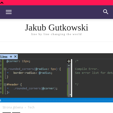
Jakub Gutkowski
line by line changing the world
Strona główna
Tech