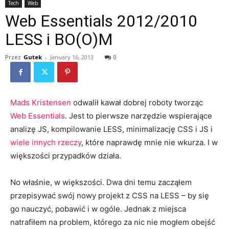
Tech
Web
Web Essentials 2012/2010
LESS i BO(O)M
Przez
Gutek
-
January 16, 2013
0
Mads Kristensen
odwalił kawał dobrej roboty tworząc
Web Essentials
. Jest to pierwsze narzędzie wspierające
analizę JS, kompilowanie LESS, minimalizację CSS i JS i
wiele innych rzeczy
, które naprawdę mnie nie wkurza. I w
większości przypadków działa.
No właśnie, w większości. Dwa dni temu zacząłem
przepisywać swój nowy projekt z CSS na LESS – by się
go nauczyć, pobawić i w ogóle. Jednak z miejsca
natrafiłem na problem, którego za nic nie mogłem obejść