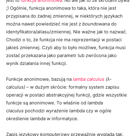
jest to
funkcja anonimowa
. No ale jak to ze skrótami bywa
;) Ogólnie, funkcja anonimowa to taka, która nie jest
przypisana do żadnej zmiennej, w niektórych językach
można nawet powiedzieć nie jest z
boundowana
do
identyfikatora/aliasu/zmiennej. Nie ważne jak to nazwać.
Chodzi o to, że funkcja nie ma reprezentacji w postaci
jakieś zmiennej. Czyli aby to było możliwe, funkcja musi
zostać przekazana jako parametr lub zwrócona jako
wynik działania innej funkcji.
Funkcje anonimowe, bazują na
lamba calculus
(
λ-
calculus)
– w dużym skrócie: formalny system zapisu
operacji w postaci abstrakcyjnej funkcji, gdzie wszystkie
funkcje są anonimowe. To właśnie od
lambda
claculus
pochodzi
wyrażenie lambda
czy w ogóle
określenie
lambda
w informatyce.
Zapis
językowy komputerowy
przeważnie wygląda tak: