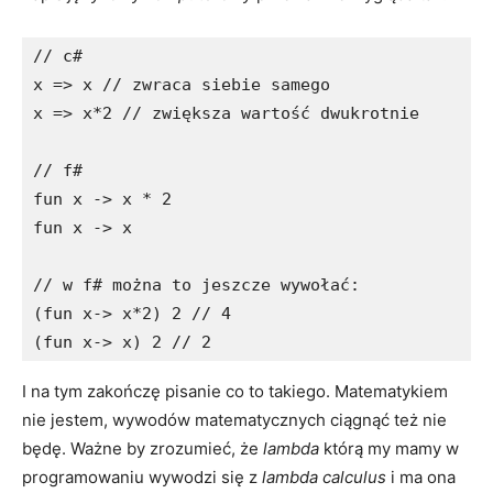
// c#

x => x // zwraca siebie samego

x => x*2 // zwiększa wartość dwukrotnie

// f#

fun x -> x * 2

fun x -> x

// w f# można to jeszcze wywołać:

(fun x-> x*2) 2 // 4

(fun x-> x) 2 // 2
I na tym zakończę pisanie co to takiego. Matematykiem
nie jestem, wywodów matematycznych ciągnąć też nie
będę. Ważne by zrozumieć, że
lambda
którą my mamy w
programowaniu wywodzi się z
lambda calculus
i ma ona