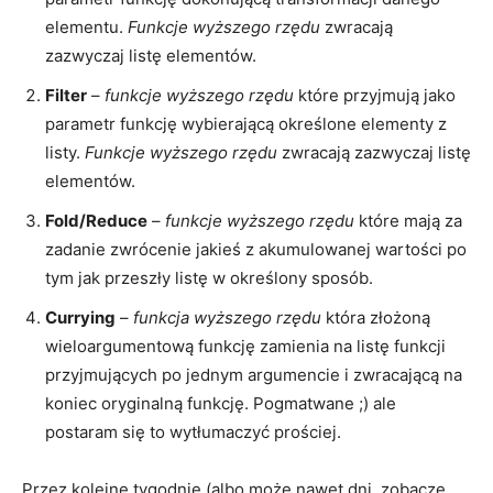
elementu.
Funkcje wyższego rzędu
zwracają
zazwyczaj listę elementów.
Filter
–
funkcje wyższego rzędu
które przyjmują jako
parametr funkcję wybierającą określone elementy z
listy.
Funkcje wyższego rzędu
zwracają zazwyczaj listę
elementów.
Fold/Reduce
–
funkcje wyższego rzędu
które mają za
zadanie zwrócenie jakieś z akumulowanej wartości po
tym jak przeszły listę w określony sposób.
Currying
–
funkcja wyższego rzędu
która złożoną
wieloargumentową funkcję zamienia na listę funkcji
przyjmujących po jednym argumencie i zwracającą na
koniec oryginalną funkcję. Pogmatwane ;) ale
postaram się to wytłumaczyć prościej.
Przez kolejne tygodnie (albo może nawet dni, zobaczę