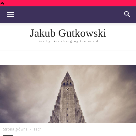
Jakub Gutkowski
line by line changing the world
Strona główna
Tech