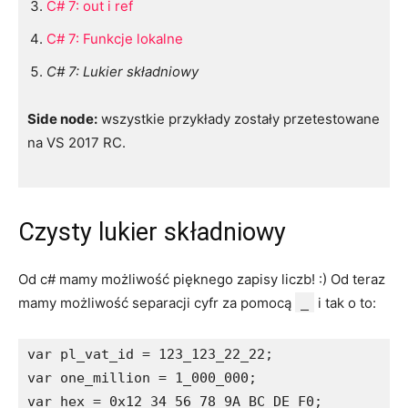
C# 7: out i ref
C# 7: Funkcje lokalne
C# 7: Lukier składniowy
Side node:
wszystkie przykłady zostały przetestowane
na VS 2017 RC.
Czysty lukier składniowy
Od c# mamy możliwość pięknego zapisy liczb! :) Od teraz
mamy możliwość separacji cyfr za pomocą
_
i tak o to:
var pl_vat_id = 123_123_22_22;

var one_million = 1_000_000;

var hex = 0x12_34_56_78_9A_BC_DE_F0;
