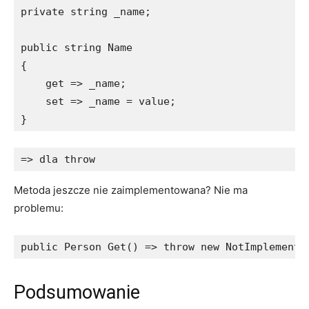
private string _name;

public string Name

{

    get => _name;

    set => _name = value;

}
=> dla throw
Metoda jeszcze nie zaimplementowana? Nie ma
problemu:
public Person Get() => throw new NotImplemente
Podsumowanie