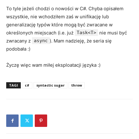
To tyle jeżeli chodzi o nowości w C#. Chyba opisałem
wszystkie, nie wchodziłem zaś w unifikację lub
generalizację typów które mogą być zwracane w
określonych miejscach (i.e. już
Task<T>
nie musi być
zwracany z
async
). Mam nadzieję, że seria się
podobała :)
Życzę więc wam miłej eksploatacji języka :)
TAGI
c#
syntactic sugar
throw