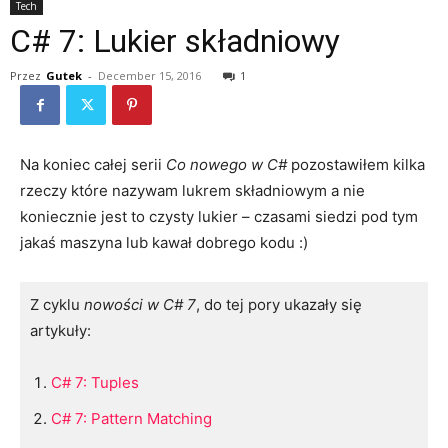
Tech
C# 7: Lukier składniowy
Przez
Gutek
-
December 15, 2016
1
Na koniec całej serii
Co nowego w C#
pozostawiłem kilka
rzeczy które nazywam lukrem składniowym a nie
koniecznie jest to czysty lukier – czasami siedzi pod tym
jakaś maszyna lub kawał dobrego kodu :)
Z cyklu
nowości w C# 7
, do tej pory ukazały się
artykuły:
C# 7: Tuples
C# 7: Pattern Matching