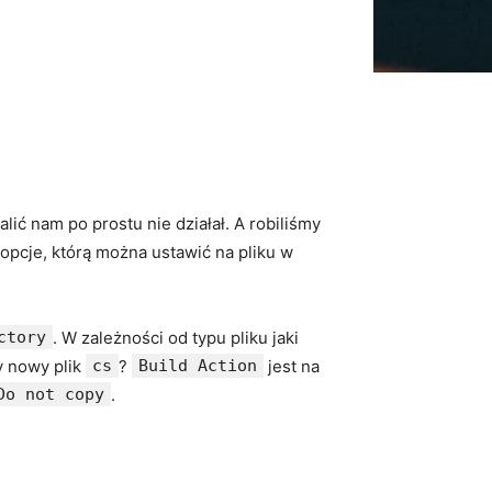
lić nam po prostu nie działał. A robiliśmy
 opcje, którą można ustawić na pliku w
ctory
. W zależności od typu pliku jaki
y nowy plik
cs
?
Build Action
jest na
Do not copy
.