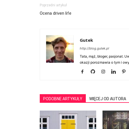
Poprzedni artykuł
Ocena driven life
Gutek
http://blog.gutek.pl
Tata, mąż, bloger, pasjonat. 
okazji porozmawia o tym i owy
PODOBNE ARTYKUŁY
WIĘCEJ OD AUTORA