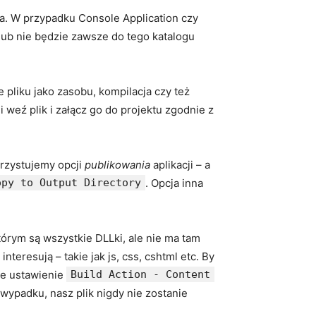
na. W przypadku Console Application czy
 lub nie będzie zawsze do tego katalogu
 pliku jako zasobu, kompilacja czy też
i weź plik i załącz go do projektu zgodnie z
orzystujemy opcji
publikowania
aplikacji – a
opy to Output Directory
. Opcja inna
órym są wszystkie DLLki, ale nie ma tam
interesują – takie jak js, css, cshtml etc. By
ne ustawienie
Build Action - Content
wypadku, nasz plik nigdy nie zostanie