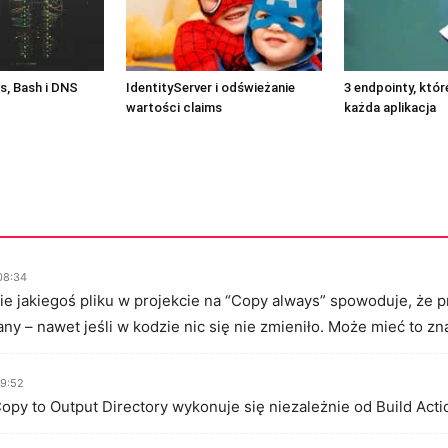
, Bash i DNS
IdentityServer i odświeżanie
3 endpointy, któ
wartości claims
każda aplikacja
08:34
e jakiegoś pliku w projekcie na “Copy always” spowoduje, że p
ny – nawet jeśli w kodzie nic się nie zmieniło. Może mieć to z
09:52
 Copy to Output Directory wykonuje się niezależnie od Build Act