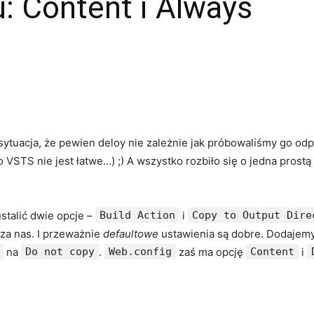
u: Content i Always
 sytuacja, że pewien deloy nie zależnie jak próbowaliśmy go odpa
 VSTS nie jest łatwe…) ;) A wszystko rozbiło się o jedna prostą
stalić dwie opcje –
Build Action
i
Copy to Output Dire
za nas. I przeważnie
defaultowe
ustawienia są dobre. Dodajem
na
Do not copy
.
Web.config
zaś ma opcję
Content
i