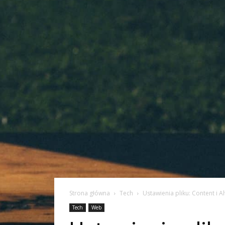
Strona główna
Tech
Ustawienia pliku: Content i A
Tech
Web