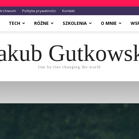
Archiwum
Polityka prywatności
Kontakt
TECH
RÓŻNE
SZKOLENIA
O MNIE
WS
akub Gutkows
line by line changing the world