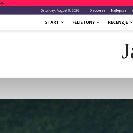
Saturday, August 8, 2026
O autorze
Najlepsze
START
FELIETONY
RECENZJE
J