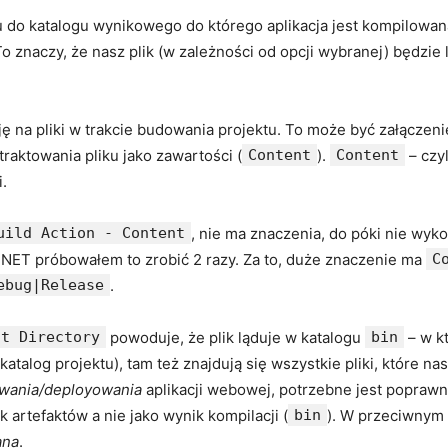
u do katalogu wynikowego do którego aplikacja jest kompilowa
To znaczy, że nasz plik (w zależności od opcji wybranej) będzie
 na pliki w trakcie budowania projektu. To może być załączenie
otraktowania pliku jako zawartości (
Content
).
Content
– czyl
i.
uild Action - Content
, nie ma znaczenia, do póki nie wyk
NET próbowałem to zrobić 2 razy. Za to, duże znaczenie ma
C
ebug|Release
.
ut Directory
powoduje, że plik ląduje w katalogu
bin
– w kt
katalog projektu), tam też znajdują się wszystkie pliki, które nas 
owania/deployowania
aplikacji webowej, potrzebne jest popraw
k artefaktów a nie jako wynik kompilacji (
bin
). W przeciwnym 
ana
.