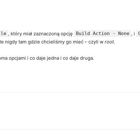
ile
, który miał zaznaczoną opcję
Build Action - None
, i
ale nigdy tam gdzie chcieliśmy go mieć – czyli w
root
.
a opcjami i co daje jedna i co daje druga.