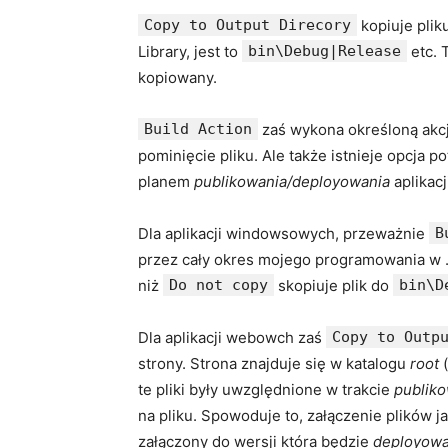
Copy to Output Direcory
kopiuje plik
Library, jest to
bin\Debug|Release
etc. 
kopiowany.
Build Action
zaś wykona określoną akcję
pominięcie pliku. Ale także istnieje opcja p
planem
publikowania/deployowania
aplikacj
Dla aplikacji windowsowych, przeważnie
B
przez cały okres mojego programowania w .
niż
Do not copy
skopiuje plik do
bin\D
Dla aplikacji webowch zaś
Copy to Outp
strony. Strona znajduje się w katalogu
root
(
te pliki były uwzględnione w trakcie
publik
na pliku. Spowoduje to, załączenie plików ja
załączony do wersji która będzie
deployow