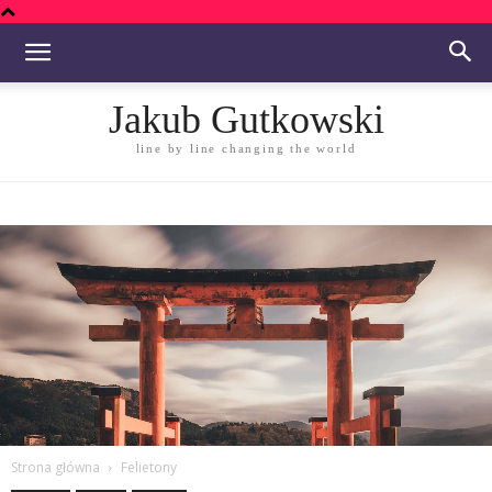
Jakub Gutkowski
line by line changing the world
Strona główna
Felietony