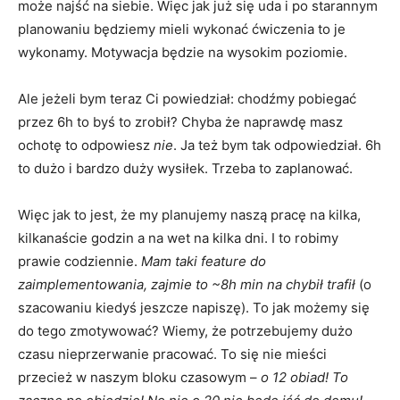
może najść na siebie. Więc jak już się uda i po starannym
planowaniu będziemy mieli wykonać ćwiczenia to je
wykonamy. Motywacja będzie na wysokim poziomie.
Ale jeżeli bym teraz Ci powiedział: chodźmy pobiegać
przez 6h to byś to zrobił? Chyba że naprawdę masz
ochotę to odpowiesz
nie
. Ja też bym tak odpowiedział. 6h
to dużo i bardzo duży wysiłek. Trzeba to zaplanować.
Więc jak to jest, że my planujemy naszą pracę na kilka,
kilkanaście godzin a na wet na kilka dni. I to robimy
prawie codziennie.
Mam taki feature do
zaimplementowania, zajmie to ~8h min na chybił trafił
(o
szacowaniu kiedyś jeszcze napiszę). To jak możemy się
do tego zmotywować? Wiemy, że potrzebujemy dużo
czasu nieprzerwanie pracować. To się nie mieści
przecież w naszym bloku czasowym –
o 12 obiad! To