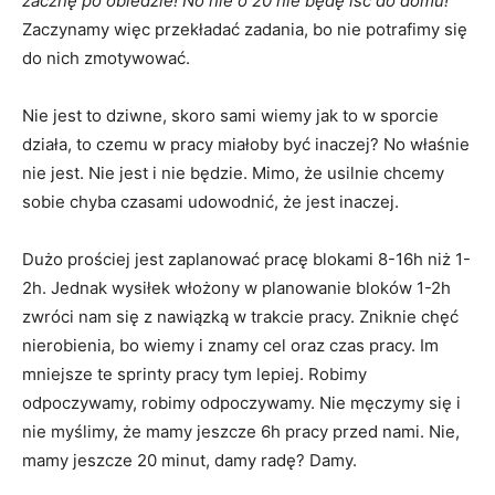
zacznę po obiedzie! No nie o 20 nie będę iść do domu!
Zaczynamy więc przekładać zadania, bo nie potrafimy się
do nich zmotywować.
Nie jest to dziwne, skoro sami wiemy jak to w sporcie
działa, to czemu w pracy miałoby być inaczej? No właśnie
nie jest. Nie jest i nie będzie. Mimo, że usilnie chcemy
sobie chyba czasami udowodnić, że jest inaczej.
Dużo prościej jest zaplanować pracę blokami 8-16h niż 1-
2h. Jednak wysiłek włożony w planowanie bloków 1-2h
zwróci nam się z nawiązką w trakcie pracy. Zniknie chęć
nierobienia, bo wiemy i znamy cel oraz czas pracy. Im
mniejsze te sprinty pracy tym lepiej. Robimy
odpoczywamy, robimy odpoczywamy. Nie męczymy się i
nie myślimy, że mamy jeszcze 6h pracy przed nami. Nie,
mamy jeszcze 20 minut, damy radę? Damy.