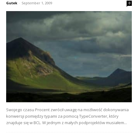
Gutek
-
September 1, 2009
0
Swojego czasu Procent zwrócił uwagę na możliwość dokonywania
konwersji pomiędzy typami za pomocą TypeConverter, który
znajduje się w BCL. W jednym z małych podprojektów musiałem...