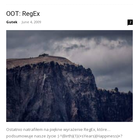
OOT: RegEx
Gutek
-
June 4, 2009
2
Ostatnio natrafiłem na piękne wyrażenie RegEx, które…
podsumowuje nasze życie :) ^(Birth){1}(+sYears)(Happiness)+?