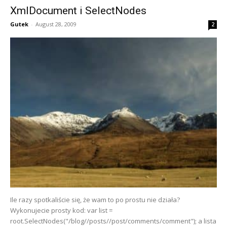
XmlDocument i SelectNodes
Gutek
-
August 28, 2009
2
Ile razy spotkaliście się, że wam to po prostu nie działa?
Wykonujecie prosty kod: var list =
root.SelectNodes("/blog//posts//post/comments/comment"); a lista