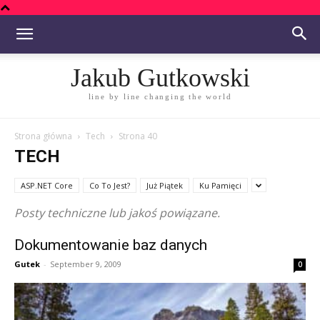
Jakub Gutkowski
line by line changing the world
Strona główna
Tech
Strona 40
TECH
ASP.NET Core
Co To Jest?
Już Piątek
Ku Pamięci
Posty techniczne lub jakoś powiązane.
Dokumentowanie baz danych
Gutek
-
September 9, 2009
0