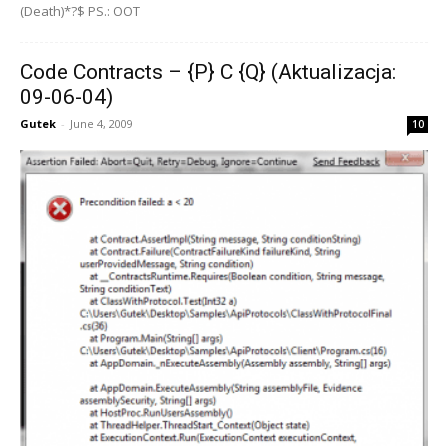
(Death)*?$ PS.: OOT
Code Contracts – {P} C {Q} (Aktualizacja:
09-06-04)
Gutek
-
June 4, 2009
10