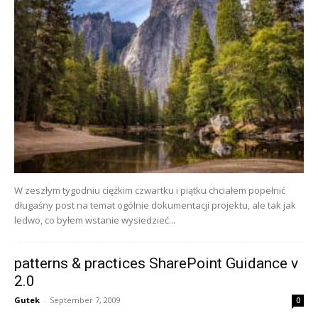
W zeszłym tygodniu ciężkim czwartku i piątku chciałem popełnić
długaśny post na temat ogólnie dokumentacji projektu, ale tak jak
ledwo, co byłem wstanie wysiedzieć...
patterns & practices SharePoint Guidance v
2.0
Gutek
-
September 7, 2009
0