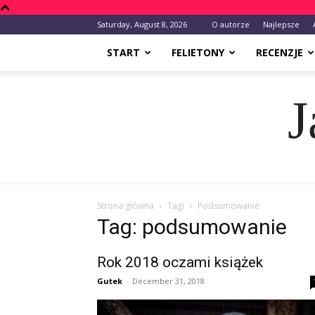
Saturday, August 8, 2026
O autorze
Najlepsze
START
FELIETONY
RECENZJE
J
Strona główna
Tagi
Podsumowanie
Tag: podsumowanie
Rok 2018 oczami książek
Gutek
-
December 31, 2018