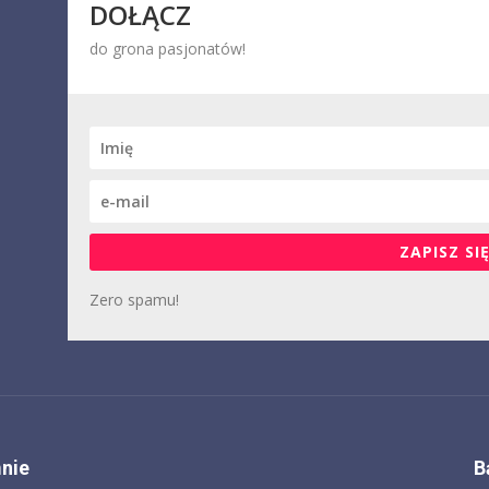
DOŁĄCZ
do grona pasjonatów!
ZAPISZ SIĘ
Zero spamu!
nie
B