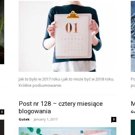
Jak to było w 2017 roku i jak to może być w 2018 roku.
Po
Krótkie podsumowanie.
po
Post nr 128 – cztery miesiące
M
blogowania
G
0
Gutek
-
January 1, 2017
8