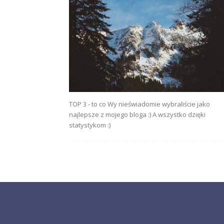
TOP 3 - to co Wy nieświadomie wybraliście jako
najlepsze z mojego bloga :) A wszystko dzięki
statystykom :)