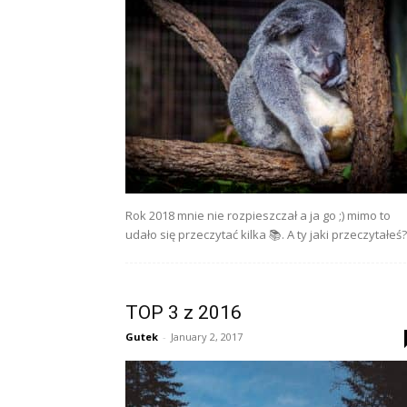
Rok 2018 mnie nie rozpieszczał a ja go ;) mimo to
udało się przeczytać kilka 📚. A ty jaki przeczytałeś?
TOP 3 z 2016
Gutek
-
January 2, 2017