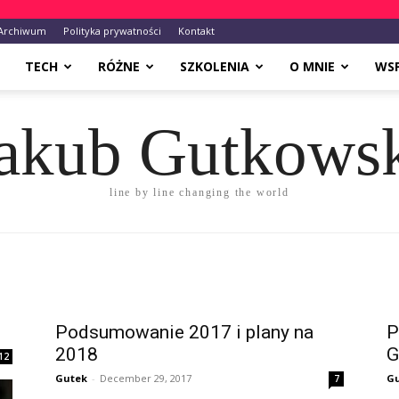
Archiwum
Polityka prywatności
Kontakt
TECH
RÓŻNE
SZKOLENIA
O MNIE
WS
akub Gutkows
line by line changing the world
Podsumowanie 2017 i plany na
P
2018
G
12
Gutek
-
December 29, 2017
G
7