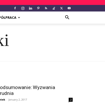
PÓŁPRACA
ki
odsumowanie: Wyzwania
rudnia
utek
-
January 2, 2017
2