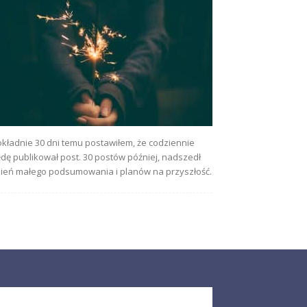
kładnie 30 dni temu postawiłem, że codziennie
dę publikował post. 30 postów później, nadszedł
ień małego podsumowania i planów na przyszłość.