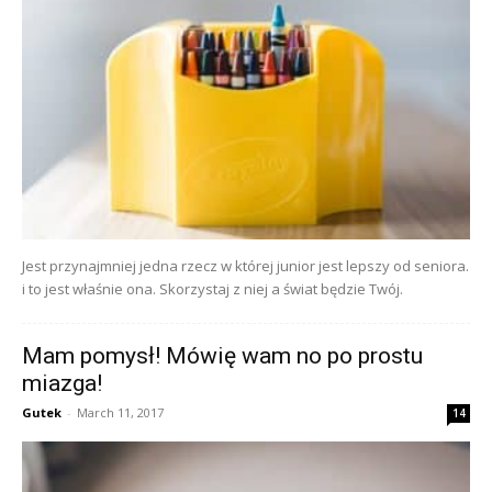
Jest przynajmniej jedna rzecz w której junior jest lepszy od seniora.
i to jest właśnie ona. Skorzystaj z niej a świat będzie Twój.
Mam pomysł! Mówię wam no po prostu
miazga!
Gutek
-
March 11, 2017
14