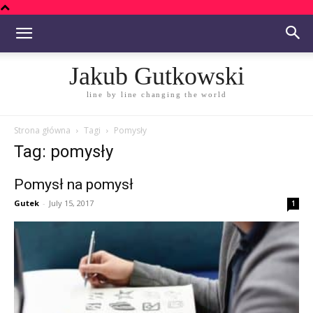
Jakub Gutkowski
line by line changing the world
Strona główna
Tagi
Pomysły
Tag: pomysły
Pomysł na pomysł
Gutek
-
July 15, 2017
1