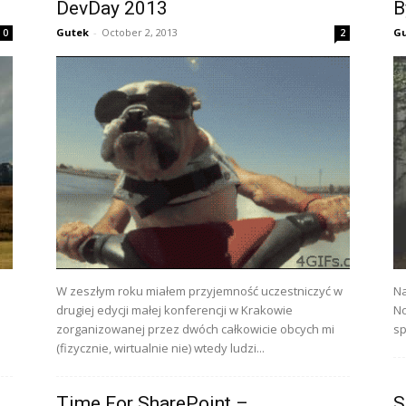
DevDay 2013
B
Gutek
-
October 2, 2013
G
0
2
W zeszłym roku miałem przyjemność uczestniczyć w
Na
drugiej edycji małej konferencji w Krakowie
No
zorganizowanej przez dwóch całkowicie obcych mi
sp
(fizycznie, wirtualnie nie) wtedy ludzi...
Time For SharePoint –
S