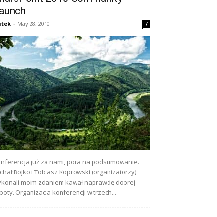
aunch
utek
-
May 28, 2010
7
nferencja już za nami, pora na podsumowanie.
chał Bojko i Tobiasz Koprowski (organizatorzy)
konali moim zdaniem kawał naprawdę dobrej
boty. Organizacja konferencji w trzech...