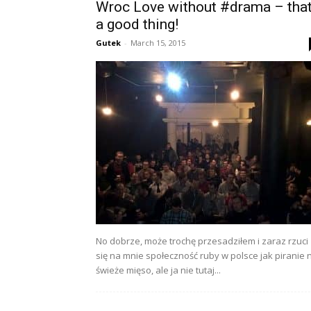
Wroc Love without #drama – tha
a good thing!
Gutek
-
March 15, 2015
No dobrze, może trochę przesadziłem i zaraz rzuci
się na mnie społeczność ruby w polsce jak piranie 
świeże mięso, ale ja nie tutaj...