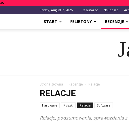
Friday, August 7, 2026
O autorze
Najlepsze
Ar
START
FELIETONY
RECENZJE
J
Strona główna
Recenzje
Relacje
RELACJE
Hardware
Książki
Relacje
Software
Relacje, podsumowania, sprawozdania z