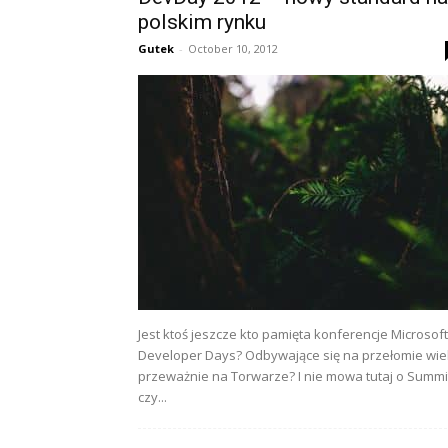
polskim rynku
Gutek
-
October 10, 2012
Jest ktoś jeszcze kto pamięta konferencje Microsoft
Developer Days? Odbywające się na przełomie wi
przeważnie na Torwarze? I nie mowa tutaj o Summi
czy...