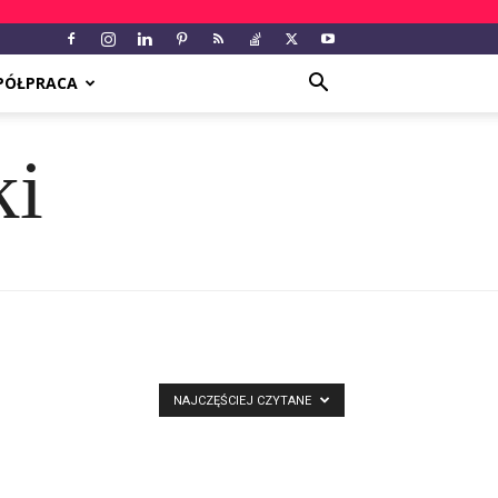
PÓŁPRACA
ki
NAJCZĘŚCIEJ CZYTANE