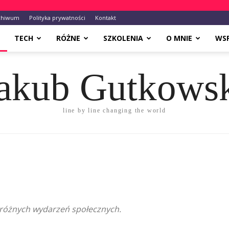
chiwum
Polityka prywatności
Kontakt
TECH
RÓŻNE
SZKOLENIA
O MNIE
WS
akub Gutkows
line by line changing the world
 różnych wydarzeń społecznych.