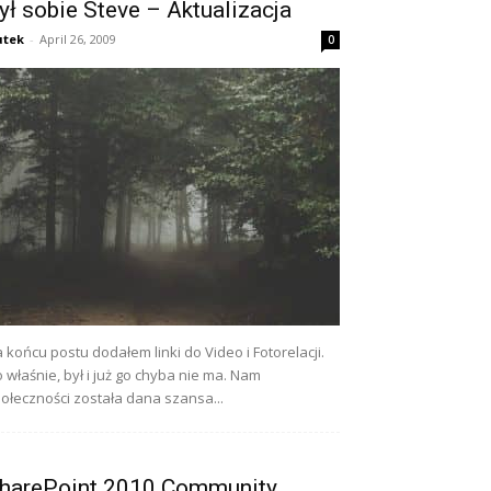
ył sobie Steve – Aktualizacja
utek
-
April 26, 2009
0
 końcu postu dodałem linki do Video i Fotorelacji.
 właśnie, był i już go chyba nie ma. Nam
ołeczności została dana szansa...
harePoint 2010 Community