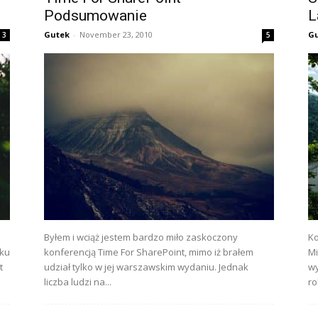
Podsumowanie
L
Gutek
-
November 23, 2010
G
3
5
Byłem i wciąż jestem bardzo miło zaskoczony
Ko
eku
konferencją Time For SharePoint, mimo iż brałem
Mi
t
udział tylko w jej warszawskim wydaniu. Jednak
wy
liczba ludzi na...
ro