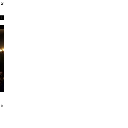
ts
1
na