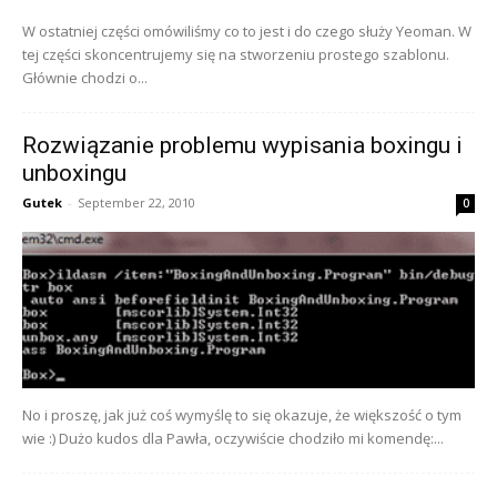
W ostatniej części omówiliśmy co to jest i do czego służy Yeoman. W
tej części skoncentrujemy się na stworzeniu prostego szablonu.
Głównie chodzi o...
Rozwiązanie problemu wypisania boxingu i
unboxingu
Gutek
-
September 22, 2010
0
No i proszę, jak już coś wymyślę to się okazuje, że większość o tym
wie :) Dużo kudos dla Pawła, oczywiście chodziło mi komendę:...