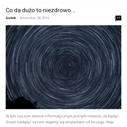
Co da dużo to niezdrowo…
Gutek
-
November 28, 2016
11
W tym naszym świecie informatycznym jest tyle nowości, że będąc
chcieć nadążyć za nimi stajemy się ekspertami od niczego. Więc