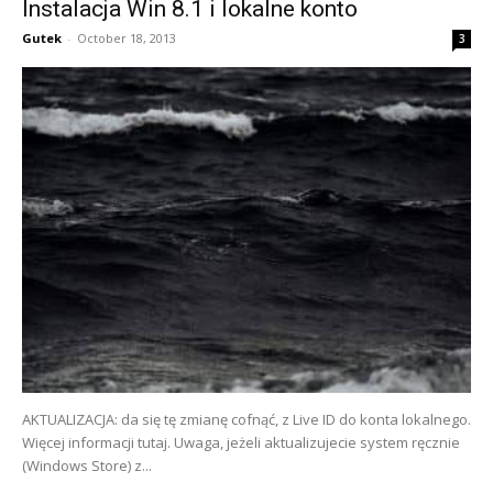
Instalacja Win 8.1 i lokalne konto
Gutek
-
October 18, 2013
3
AKTUALIZACJA: da się tę zmianę cofnąć, z Live ID do konta lokalnego.
Więcej informacji tutaj. Uwaga, jeżeli aktualizujecie system ręcznie
(Windows Store) z...