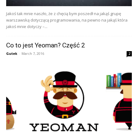
Jakoś tak mnie naszło, że z chęcią bym poszedł na jakąś grupę
warszawską dotyczącą programowania, na pewno na jakąś która
jakoś mnie dotyczy –...
Co to jest Yeoman? Część 2
Gutek
-
March 7, 2016
2