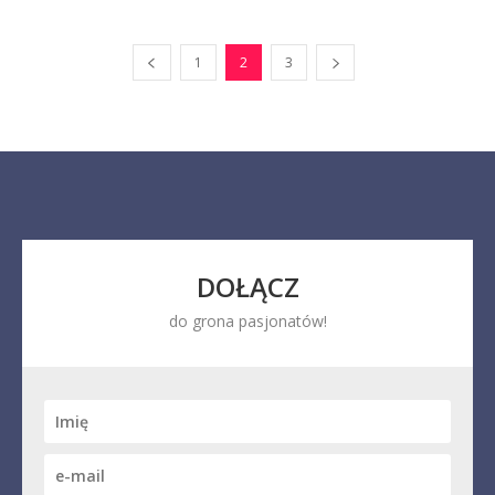
1
2
3
DOŁĄCZ
do grona pasjonatów!