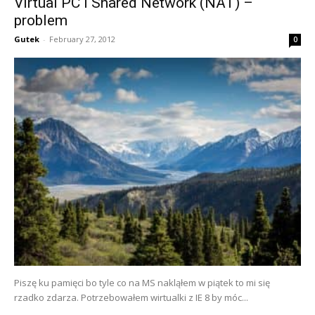
Virtual PC i Shared Network (NAT) –
problem
Gutek
-
February 27, 2012
0
Piszę ku pamięci bo tyle co na MS nakląłem w piątek to mi się
rzadko zdarza. Potrzebowałem wirtualki z IE 8 by móc...