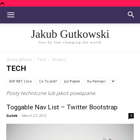
Jakub Gutkowski
line by line changing the world
Strona główna
Tech
Strona 2
TECH
ASP.NET Core
Co To Jest?
Już Piątek
Ku Pamięci
Posty techniczne lub jakoś powiązane.
Toggable Nav List – Twitter Bootstrap
Gutek
-
March 27, 2012
0