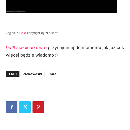
Zdjęcie z
Flickr
copyright by *Le seb*
I will speak no more
przynajmniej do momentu jak już coś
więcej będzie wiadomo :)
TAGI
ciekawoski
inne