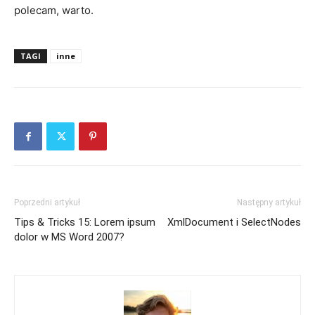
polecam, warto.
TAGI
inne
Poprzedni artykuł
Następny artykuł
Tips & Tricks 15: Lorem ipsum
XmlDocument i SelectNodes
dolor w MS Word 2007?