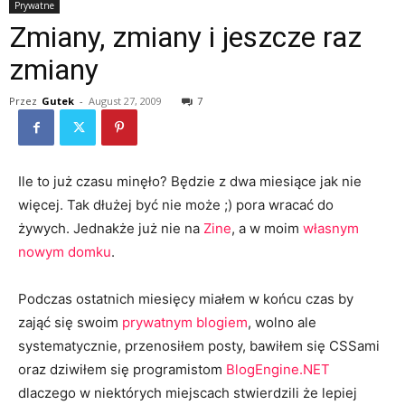
Prywatne
Zmiany, zmiany i jeszcze raz
zmiany
Przez
Gutek
-
August 27, 2009
7
Ile to już czasu minęło? Będzie z dwa miesiące jak nie
więcej. Tak dłużej być nie może ;) pora wracać do
żywych. Jednakże już nie na
Zine
, a w moim
własnym
nowym domku
.
Podczas ostatnich miesięcy miałem w końcu czas by
zająć się swoim
prywatnym blogiem
, wolno ale
systematycznie, przenosiłem posty, bawiłem się CSSami
oraz dziwiłem się programistom
BlogEngine.NET
dlaczego w niektórych miejscach stwierdzili że lepiej