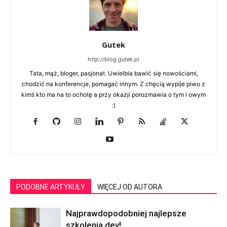
Gutek
http://blog.gutek.pl
Tata, mąż, bloger, pasjonat. Uwielbia bawić się nowościami,
chodzić na konferencje, pomagać innym. Z chęcią wypije piwo z
kimś kto ma na to ochotę a przy okazji porozmawia o tym i owym
:)
PODOBNE ARTYKUŁY
WIĘCEJ OD AUTORA
Najprawdopodobniej najlepsze
szkolenia dev!