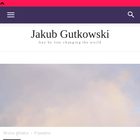
Jakub Gutkowski
line by line changing the world
Strona główna
Prywatne