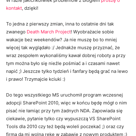
W razie jakichkolwiek problemów z blogiem
proszę o
kontakt
, dzięki!
To jedna z pierwszy zmian, inna to ostatnie dni tak
zwanego
Death March Project
! Wyobrażacie sobie
wakacje bez weekendów? Ja nie muszę bo to mniej
więcej tak wyglądało :/ Jednakże muszę przyznać, że
wraz zespołem wykonaliśmy kawał dobrej roboty a przy
tym można było się nieźle pośmiać a i czasami nawet
napić ;) Jeszcze tylko tydzień i fanfary będą grać na lewo
i prawo! Trzymajcie kciuki :)
Do tego wszystkiego MS uruchomił program wczesnej
adopcji SharePoint 2010, więc w końcu będę mógł o nim
pisać nie łamiąc przy tym żadnych NDA. Zapowiada się
ciekawie, pytanie tylko czy wypuszczą VS SharePoint
Tools dla 2010 czy też będą woleli poczekać ;) oraz czy
firma da mi wolną rękę w zabawie z nowym produktem :)