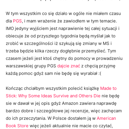
W tym wszystkim co się działo w ogóle nie miałem czasu
dla
PGS
, i mam wrażenie że zawiodłem w tym temacie.
IMO jedyny wyjściem jest naprawienie tej całej sytuacji i
obiecuje że od przyszłego tygodnia będą myślał jak to
zrobić w szczególności iż szykują się zmiany w MS i
trzeba będzie kilka rzeczy dogłębnie przemyśleć. Tym
czasem jeżeli jest ktoś chętny do pomocy w prowadzeniu
warszawskiej grupy PGS
dajcie znać
z chęcią przyjmę
każdą pomoc gdyż sam nie będę się wyrabiał :(
Kończąc chciałbym wszystkim polecić książkę
Made to
Stick: Why Some Ideas Survive and Others Die
nie będę
sie w dawał w jej opis gdyż Amazon zawiera naprawdę
bardzo dobre i szczegółowe jej recenzje, więc zachęcam
do ich przeczytania. W Polsce dostałem ją w
American
Book Store
więc jeżeli aktualnie nie macie co czytać,