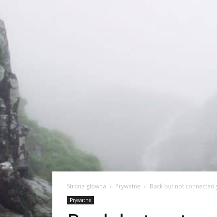
Strona główna
Prywatne
Back but not connected y
Prywatne