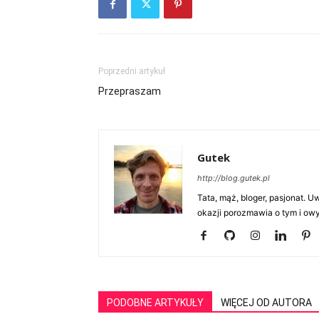
Poprzedni artykuł
Przepraszam
Gutek
http://blog.gutek.pl
Tata, mąż, bloger, pasjonat. 
okazji porozmawia o tym i owy
PODOBNE ARTYKUŁY
WIĘCEJ OD AUTORA