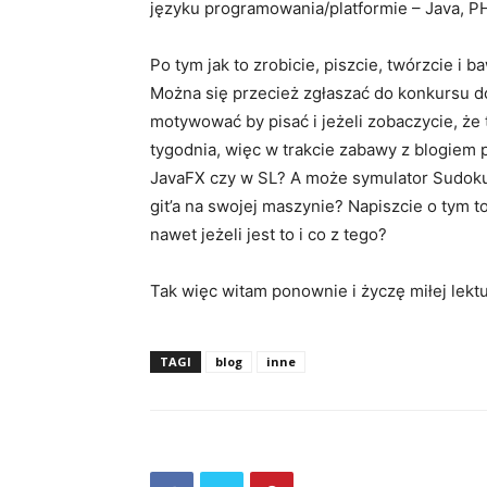
języku programowania/platformie – Java, PHP
Po tym jak to zrobicie, piszcie, twórzcie i b
Można się przecież zgłaszać do konkursu do 
motywować by pisać i jeżeli zobaczycie, że 
tygodnia, więc w trakcie zabawy z blogiem p
JavaFX czy w SL? A może symulator Sudoku? N
git’a na swojej maszynie? Napiszcie o tym to
nawet jeżeli jest to i co z tego?
Tak więc witam ponownie i życzę miłej lektu
TAGI
blog
inne