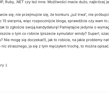
, Ruby, .NET czy też inne. Możliwości macie dużo, najkrócej je
awcie się, nie przejmujcie się, że konkurs „już trwa”, nie próbujc
15 sierpnia, więc rozpocznijcie bloga, sprawdźcie czy wam to p
tak to zgłoście swoją kandydaturę! Pamiętajcie jedynie o wymag
iszcie o tym co robicie (piszecie symulator windy? Super!, szach
ie mogę się doczekać!), jak to robicie, na jakie problemy natra
 nic strasznego, ja się z tym męczyłem trochę, to można opisać,
ry :)