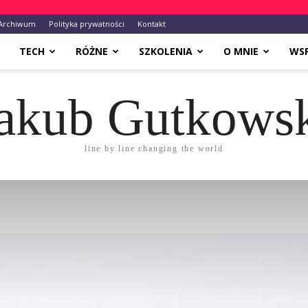
Archiwum
Polityka prywatności
Kontakt
TECH
RÓŻNE
SZKOLENIA
O MNIE
WS
akub Gutkows
line by line changing the world