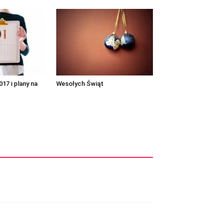
7 i plany na
Wesołych Świąt