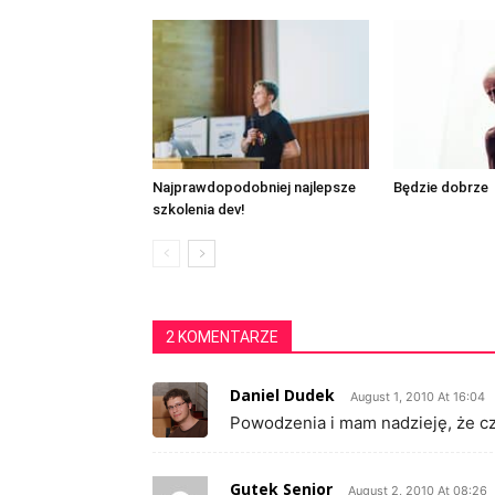
Najprawdopodobniej najlepsze
Będzie dobrze
szkolenia dev!
2 KOMENTARZE
Daniel Dudek
August 1, 2010 At 16:04
Powodzenia i mam nadzieję, że czę
Gutek Senior
August 2, 2010 At 08:26