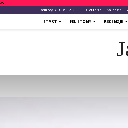
Saturday, August 8, 2026
O autorze
Najlepsze
START
FELIETONY
RECENZJE
J