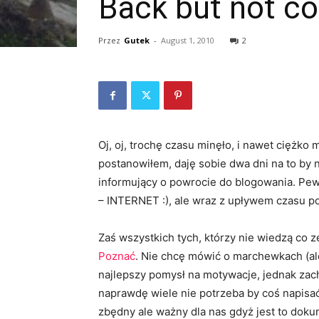
Back but not co
Przez
Gutek
-
August 1, 2010
2
Oj, oj, trochę czasu minęło, i nawet ciężko 
postanowiłem, daję sobie dwa dni na to by n
informujący o powrocie do blogowania. Pewn
– INTERNET :), ale wraz z upływem czasu p
Zaś wszystkich tych, którzy nie wiedzą co
Poznać
. Nie chcę mówić o marchewkach (al
najlepszy pomysł na motywacje, jednak zac
naprawdę wiele nie potrzeba by coś napisać 
zbędny ale ważny dla nas gdyż jest to doku