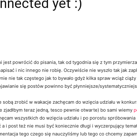
nnected yet :)
mi jest powrócić do pisania, tak od tygodnia się z tym przymierz
apisać i nic innego nie robię. Oczywiście nie wyszło tak jak za
ie nie tak częstego jak to bywało gdyż kilka spraw wciąż ciąży
ojawianie się postów powinno być płynniejsze/systematyczniejs
 ze sobą zrobić w wakacje zachęcam do wzięcia udziału w konk
e zjadłbym teraz jedną, tesco pewnie otwarte) bo sami wiemy
p
hęcam wszystkich do wzięcia udziału i po porostu spróbowania 
a i post też nie musi być koniecznie długi i wyczerpujący tema
mentacja tego czego się nauczyliśmy lub tego co chcemy zapamię