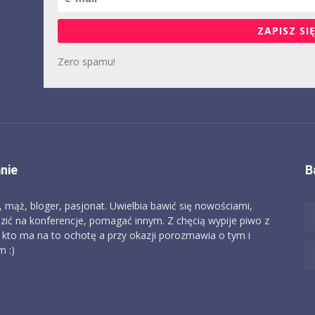
ZAPISZ SIĘ
Zero spamu!
nie
B
, mąż, bloger, pasjonat. Uwielbia bawić się nowościami,
zić na konferencje, pomagać innym. Z chęcią wypije piwo z
 kto ma na to ochotę a przy okazji porozmawia o tym i
 :)