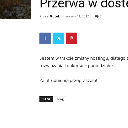
Przerwa w dost
Przez
Gutek
-
January 11, 2012
2
Jestem w trakcie zmiany hostingu, dlatego
rozwiązania konkursu – poniedziałek.
Za utrudnienia przepraszam!
TAGI
blog