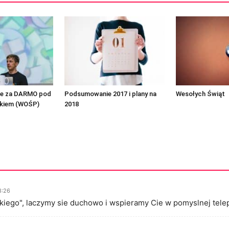
cje za DARMO pod
Podsumowanie 2017 i plany na
Wesołych Świąt
kiem (WOŚP)
2018
8:26
iego", laczymy sie duchowo i wspieramy Cie w pomyslnej telepor