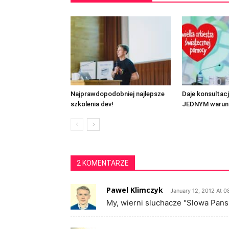
Najprawdopodobniej najlepsze
Daje konsulta
szkolenia dev!
JEDNYM warun
2 KOMENTARZE
Pawel Klimczyk
January 12, 2012 At 0
My, wierni sluchacze "Slowa Pansk