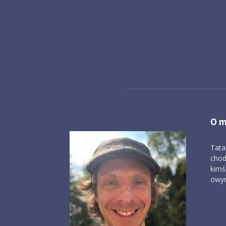
O m
Tata
chod
kimś
owym