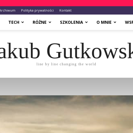
Archiwum
Polityka prywatności
Kontakt
TECH
RÓŻNE
SZKOLENIA
O MNIE
WS
akub Gutkows
line by line changing the world