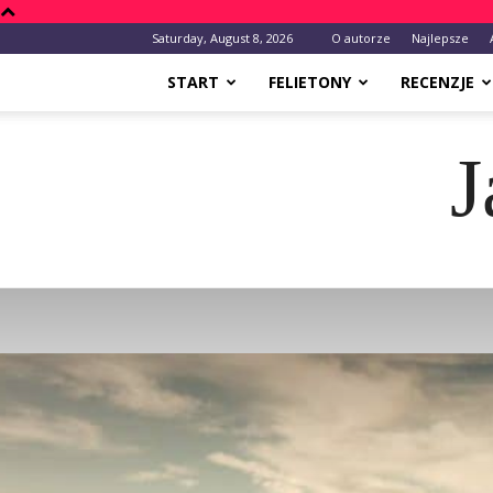
Saturday, August 8, 2026
O autorze
Najlepsze
START
FELIETONY
RECENZJE
J