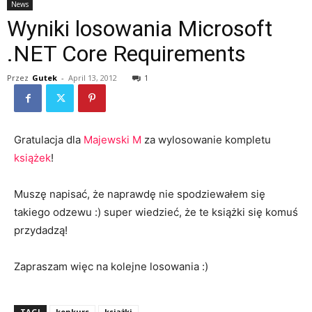
News
Wyniki losowania Microsoft
.NET Core Requirements
Przez
Gutek
-
April 13, 2012
1
Gratulacja dla
Majewski M
za wylosowanie kompletu
książek
!
Muszę napisać, że naprawdę nie spodziewałem się
takiego odzewu :) super wiedzieć, że te książki się komuś
przydadzą!
Zapraszam więc na kolejne losowania :)
TAGI
konkurs
książki