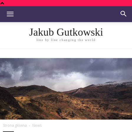
Jakub Gutkowski
line by line changing the world
Strona główna
News