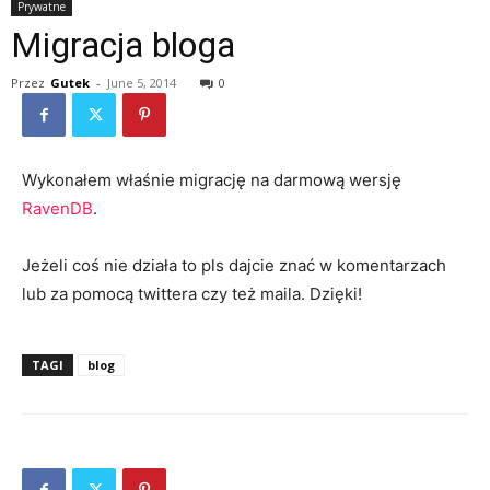
Prywatne
Migracja bloga
Przez
Gutek
-
June 5, 2014
0
Wykonałem właśnie migrację na darmową wersję
RavenDB
.
Jeżeli coś nie działa to pls dajcie znać w komentarzach
lub za pomocą twittera czy też maila. Dzięki!
TAGI
blog