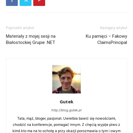
Poprzedni artykuł
Następny artykuł
Materiały z mojej sesji na
Ku pamięci – Fakowy
Białostockiej Grupie .NET
ClaimsPrincipal
Gutek
http://blog.gutek.pl
Tata, mąż, bloger, pasjonat. Uwielbia bawić się nowościami,
chodzić na konferencje, pomagać innym. Z chęcią wypije piwo z
kimś kto ma na to ochotę a przy okazji porozmawia o tym i owym