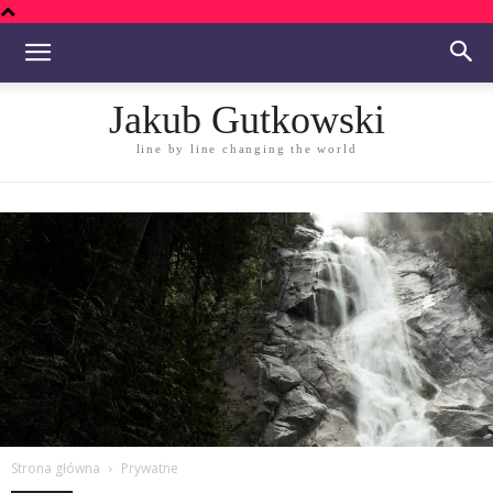
Jakub Gutkowski
line by line changing the world
Strona główna
Prywatne