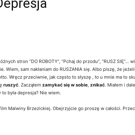
Depresja
z różnych stron “DO ROBOTY”, “Pchaj do przodu”, “RUSZ SIĘ”… w
. Wiem, sam nakłaniam do RUSZANIA się. Albo piszę, że jeżeli c
tto. Wręcz przeciwnie, jak często to słyszę , to u mnie ma to sk
ię
ruszyć
. Zacząłem
zamykać się w sobie
,
znikać
. Miałem i da
y to była depresja? Nie wiem.
film Malwiny Brzezickiej. Obejrzyjcie go proszę w całości. Prze