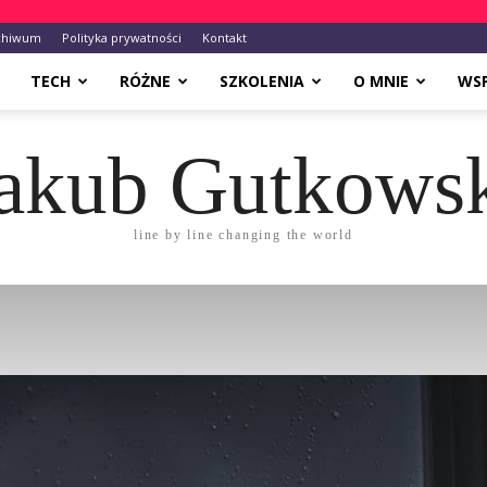
chiwum
Polityka prywatności
Kontakt
TECH
RÓŻNE
SZKOLENIA
O MNIE
WS
akub Gutkows
line by line changing the world