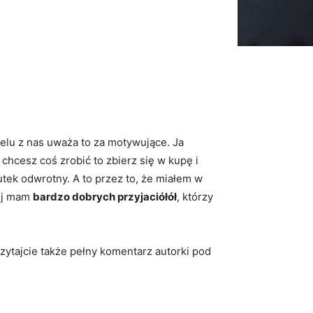
ielu z nas uważa to za motywujące. Ja
hcesz coś zrobić to zbierz się w kupę i
utek odwrotny. A to przez to, że miałem w
lej mam
bardzo dobrych przyjaciół
ó
ł
, którzy
czytajcie także pełny komentarz autorki pod