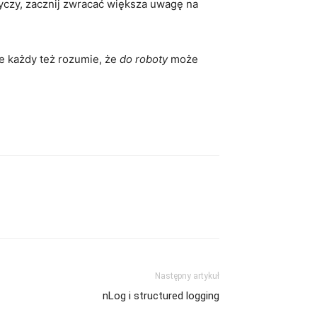
otyczy, zacznij zwracać większa uwagę na
e każdy też rozumie, że
do roboty
może
Następny artykuł
nLog i structured logging