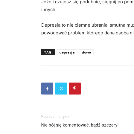
Jeżeli czujesz się podobnie, sięgnij po pom
innych.
Depresja to nie ciemne ubrania, smutna mu
powodować problem którego dana osoba nie p
TAGI
depresja
słowo
Poprzedni artykuł
Nie bój się komentować, bądź szczery!