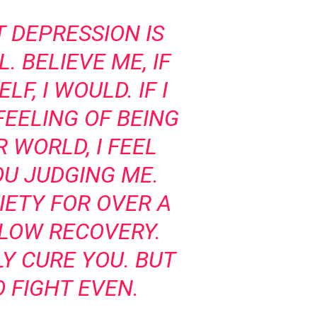
T DEPRESSION IS
 BELIEVE ME, IF
F, I WOULD. IF I
FEELING OF BEING
R WORLD, I FEEL
U JUDGING ME.
IETY FOR OVER A
 SLOW RECOVERY.
Y CURE YOU. BUT
 FIGHT EVEN.