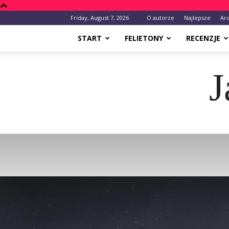
Friday, August 7, 2026
O autorze
Najlepsze
Ar
START
FELIETONY
RECENZJE
J