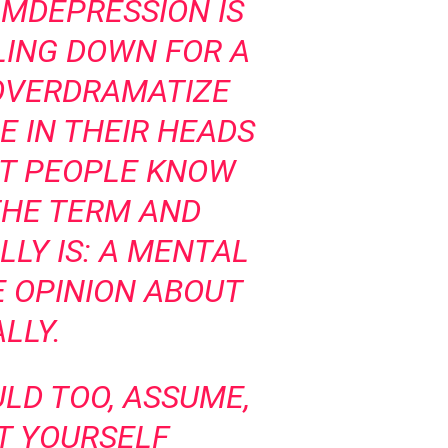
AM
DEPRESSION IS
LING DOWN FOR A
 OVERDRAMATIZE
E IN THEIR HEADS
UT PEOPLE KNOW
THE TERM AND
LY IS: A MENTAL
ME OPINION ABOUT
LLY.
ULD TOO, ASSUME,
ET YOURSELF