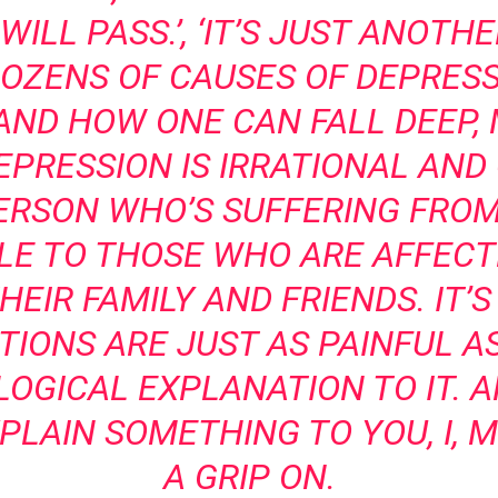
 WILL PASS.’, ‘IT’S JUST ANOTH
DOZENS OF CAUSES OF DEPRESS
ND HOW ONE CAN FALL DEEP,
EPRESSION IS IRRATIONAL AN
ERSON WHO’S SUFFERING FROM 
E TO THOSE WHO ARE AFFECT
EIR FAMILY AND FRIENDS. IT’S
IONS ARE JUST AS PAINFUL A
LOGICAL EXPLANATION TO IT. 
PLAIN SOMETHING TO YOU, I, M
A GRIP ON.