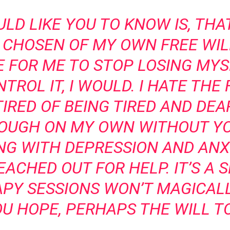
LD LIKE YOU TO KNOW IS, THA
 CHOSEN OF MY OWN FREE WILL.
 FOR ME TO STOP LOSING MYSEL
TROL IT, I WOULD. I HATE THE 
TIRED OF BEING TIRED AND DEA
NOUGH ON MY OWN WITHOUT YO
NG WITH DEPRESSION AND ANX
REACHED OUT FOR HELP. IT’S A
APY SESSIONS WON’T MAGICALL
OU HOPE, PERHAPS THE WILL TO