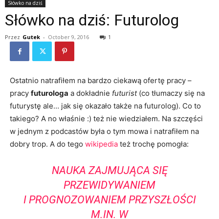
Słówko na dziś
Słówko na dziś: Futurolog
Przez
Gutek
-
October 9, 2016
1
Ostatnio natrafiłem na bardzo ciekawą ofertę pracy –
pracy
futurologa
a dokładnie
futurist
(co tłumaczy się na
futurystę ale… jak się okazało także na futurolog). Co to
takiego? A no właśnie :) też nie wiedziałem. Na szczęści
w jednym z podcastów była o tym mowa i natrafiłem na
dobry trop. A do tego
wikipedia
też trochę pomogła:
NAUKA ZAJMUJĄCA SIĘ
PRZEWIDYWANIEM
I PROGNOZOWANIEM PRZYSZŁOŚCI
M.IN. W