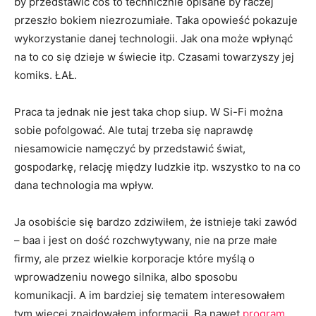
by przedstawić coś to technicznie opisane by raczej
przeszło bokiem niezrozumiałe. Taka opowieść pokazuje
wykorzystanie danej technologii. Jak ona może wpłynąć
na to co się dzieje w świecie itp. Czasami towarzyszy jej
komiks. ŁAŁ.
Praca ta jednak nie jest taka chop siup. W Si-Fi można
sobie pofolgować. Ale tutaj trzeba się naprawdę
niesamowicie namęczyć by przedstawić świat,
gospodarkę, relację między ludzkie itp. wszystko to na co
dana technologia ma wpływ.
Ja osobiście się bardzo zdziwiłem, że istnieje taki zawód
– baa i jest on dość rozchwytywany, nie na prze małe
firmy, ale przez wielkie korporacje które myślą o
wprowadzeniu nowego silnika, albo sposobu
komunikacji. A im bardziej się tematem interesowałem
tym więcej znajdowałem informacji. Ba nawet
program