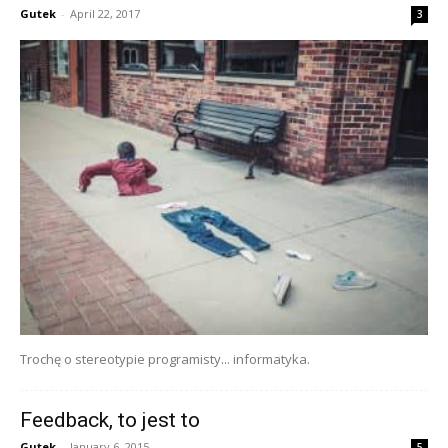
Gutek
-
April 22, 2017
3
Trochę o stereotypie programisty... informatyka.
Feedback, to jest to
Gutek
-
January 6, 2015
5