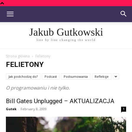
Jakub Gutkowski
line by line changing the world
Strona główna
Felietony
FELIETONY
Jak podchodzę do?
Podcast
Podsumowania
Refleksje
O programowaniu i nie tylko.
Bill Gates Unplugged – AKTUALIZACJA
Gutek
-
February 8, 2009
1