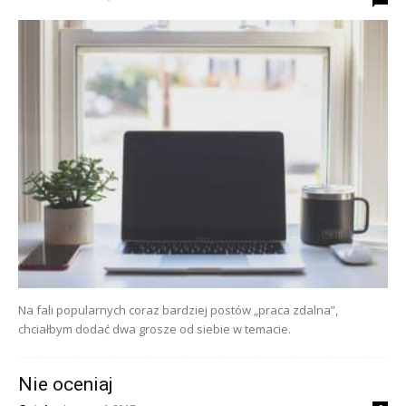
Na fali popularnych coraz bardziej postów „praca zdalna”,
chciałbym dodać dwa grosze od siebie w temacie.
Nie oceniaj