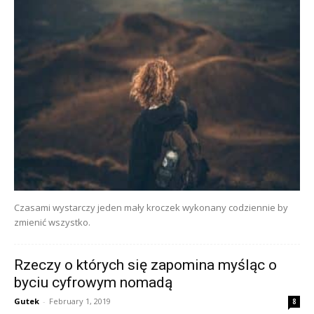
Czasami wystarczy jeden mały kroczek wykonany codziennie by
zmienić wszystko.
Rzeczy o których się zapomina myśląc o
byciu cyfrowym nomadą
Gutek
-
February 1, 2019
8