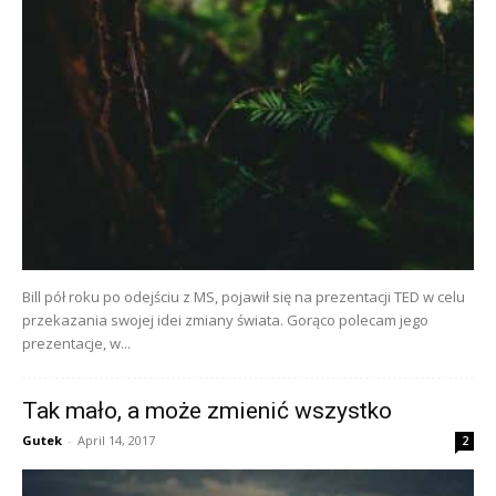
Bill pół roku po odejściu z MS, pojawił się na prezentacji TED w celu
przekazania swojej idei zmiany świata. Gorąco polecam jego
prezentacje, w...
Tak mało, a może zmienić wszystko
Gutek
-
April 14, 2017
2