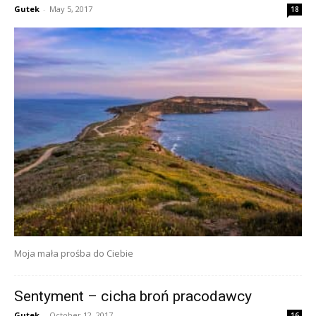
Gutek
-
May 5, 2017
18
Moja mała prośba do Ciebie
Sentyment – cicha broń pracodawcy
Gutek
-
October 12, 2017
16