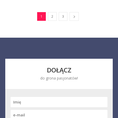
1
2
3
DOŁĄCZ
do grona pasjonatów!