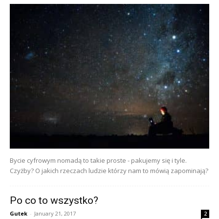
Bycie cyfrowym nomadą to takie proste - pakujemy się i tyle.
Czyżby? O jakich rzeczach ludzie którzy nam to mówią zapominają?
Po co to wszystko?
Gutek
-
January 21, 2017
2