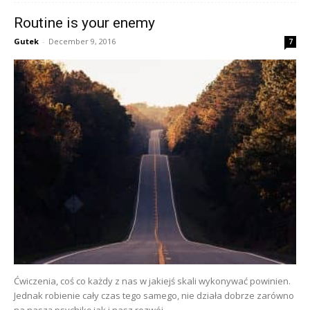
Routine is your enemy
Gutek
-
December 9, 2016
7
Ćwiczenia, coś co każdy z nas w jakiejś skali wykonywać powinien.
Jednak robienie cały czas tego samego, nie działa dobrze zarówno
na naszą psychikę jak i nasz rozwój.