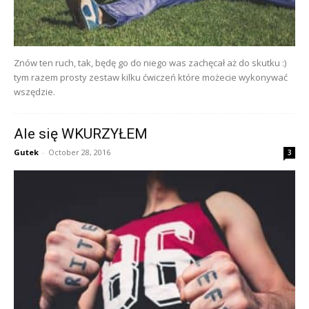
Znów ten ruch, tak, będę go do niego was zachęcał aż do skutku :)
tym razem prosty zestaw kilku ćwiczeń które możecie wykonywać
wszędzie.
Ale się WKURZYŁEM
Gutek
-
October 28, 2016
3