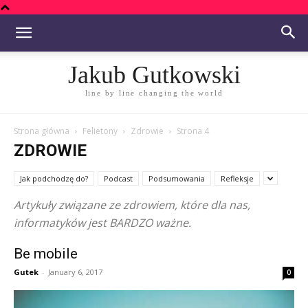
Jakub Gutkowski
line by line changing the world
Strona główna
Felietony
Zdrowie
Strona 4
ZDROWIE
Jak podchodzę do?
Podcast
Podsumowania
Refleksje
Artykuły związane ze zdrowiem, które dla nas,
informatyków jest BARDZO ważne.
Be mobile
Gutek
-
January 6, 2017
0