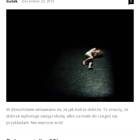
Gutek
-
December 23, 2016
5
W dzieciństwie wmawiano mi, że jak boli to dobrze. To znaczy, że
dobrze wykonuje swoją robotę, albo za mało do czegoś się
przykładam. Nie wierzcie w to!