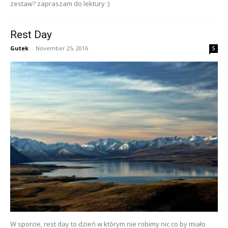
zestaw? zapraszam do lektury :)
Rest Day
Gutek
-
November 25, 2016
5
W sporcie, rest day to dzień w którym nie robimy nic co by miało