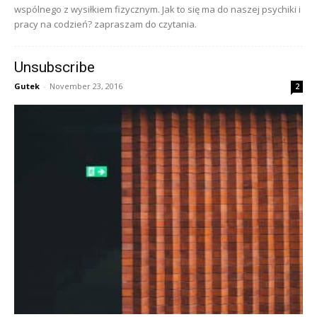
wspólnego z wysiłkiem fizycznym. Jak to się ma do naszej psychiki i
pracy na codzień? zapraszam do czytania.
Unsubscribe
Gutek
-
November 23, 2016
2