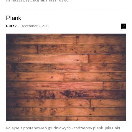
Plank
Gutek
-
December 2, 2016
7
Kolejne z postanowień grudniowych - codzienny plank. Jaki i jaki