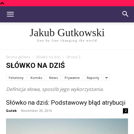
Jakub Gutkowski
line by line changing the world
Strona główna
Słówko na dziś
Strona 3
SŁÓWKO NA DZIŚ
Felietony
Komiks
News
Prywatne
Raporty
Definicja słowa, sposób jego wykorzystania.
Słówko na dziś: Podstawowy błąd atrybucji
Gutek
-
November 20, 2016
2