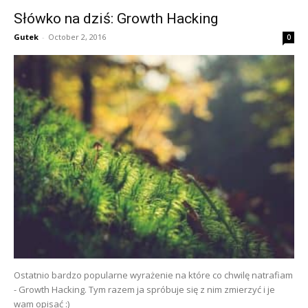
Słówko na dziś: Growth Hacking
Gutek
-
October 2, 2016
0
Ostatnio bardzo popularne wyrażenie na które co chwilę natrafiam
- Growth Hacking. Tym razem ja spróbuje się z nim zmierzyć i je
wam opisać :)