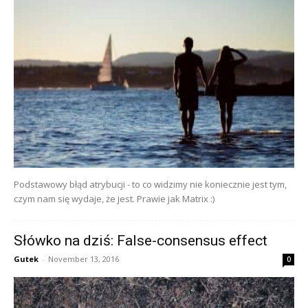
Podstawowy błąd atrybucji - to co widzimy nie koniecznie jest tym,
czym nam się wydaje, że jest. Prawie jak Matrix :)
Słówko na dziś: False-consensus effect
Gutek
-
November 13, 2016
0