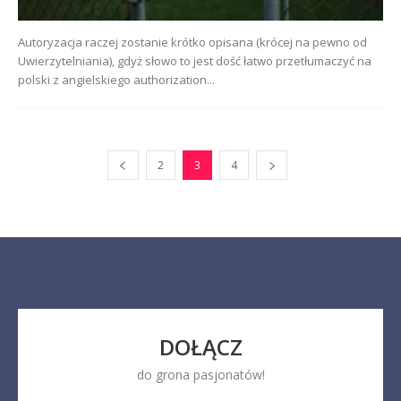
Autoryzacja raczej zostanie krótko opisana (krócej na pewno od
Uwierzytelniania), gdyż słowo to jest dość łatwo przetłumaczyć na
polski z angielskiego authorization...
2
3
4
DOŁĄCZ
do grona pasjonatów!