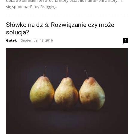
ciekawe określenie/zwrot na który ostatnio natrafiłem a który mi
się spodobał Birdy Bragging.
Słówko na dziś: Rozwiązanie czy może
solucja?
Gutek
-
September 18, 2016
1