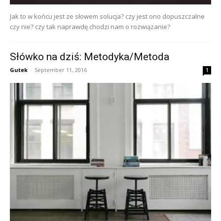
Jak to w końcu jest ze słowem solucja? czy jest ono dopuszczalne
czy nie? czy tak naprawdę chodzi nam o rozwiązanie?
Słówko na dziś: Metodyka/Metoda
Gutek
-
September 11, 2016
1