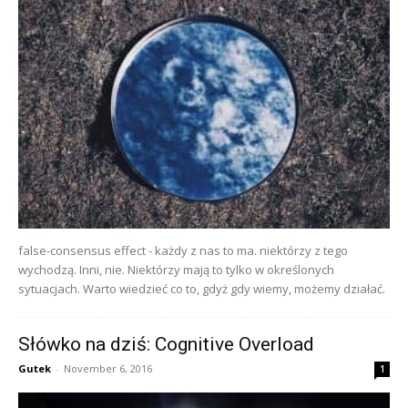
false-consensus effect - każdy z nas to ma. niektórzy z tego
wychodzą. Inni, nie. Niektórzy mają to tylko w określonych
sytuacjach. Warto wiedzieć co to, gdyż gdy wiemy, możemy działać.
Słówko na dziś: Cognitive Overload
Gutek
-
November 6, 2016
1