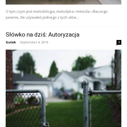
O tym czym jest metodologia, metodyka i metoda i dlaczego
pewnie, źle używałeś jednego z tych słów...
Słówko na dziś: Autoryzacja
Gutek
-
September 4, 2016
3