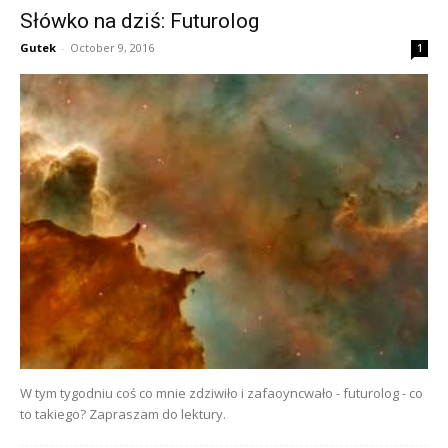
Słówko na dziś: Futurolog
Gutek
-
October 9, 2016
1
W tym tygodniu coś co mnie zdziwiło i zafaoyncwało - futurolog - co
to takiego? Zapraszam do lektury.