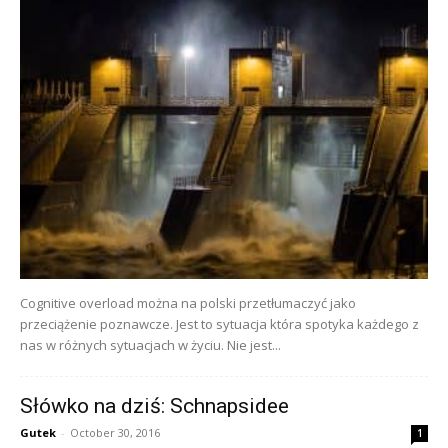
Cognitive overload można na polski przetłumaczyć jako
przeciążenie poznawcze. Jest to sytuacja która spotyka każdego z
nas w różnych sytuacjach w życiu. Nie jest...
Słówko na dziś: Schnapsidee
Gutek
-
October 30, 2016
1